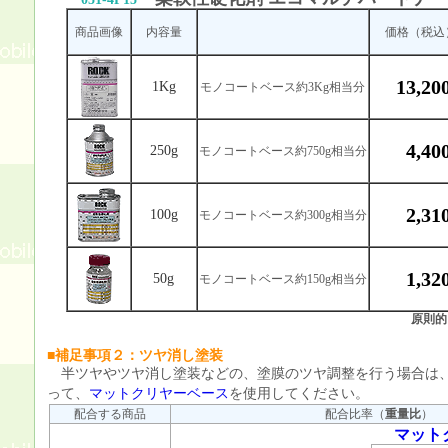
商品画像
内容量
価格（税込
13,2
1Kg
モノコートベース約3Kg相当分
4,4
250g
モノコートベース約750g相当分
2,3
100g
モノコートベース約300g相当分
1,3
50g
モノコートベース約150g相当分
原則的
■補足事項２：ツヤ消し塗装
半ツヤやツヤ消し塗装などの、塗膜のツヤ調整を行う場合は
って、
マットクリヤーベース
を使用してください。
配合する商品
配合比率（
重量比
）
マット