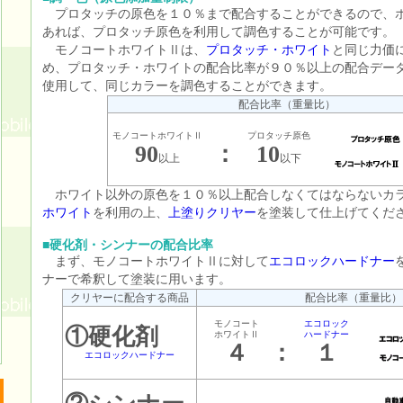
プロタッチの原色を１０％まで配合することができるので、
あれば、プロタッチ原色を利用して調色することが可能です。
モノコートホワイトⅡは、
プロタッチ・ホワイト
と同じ力価
め、プロタッチ・ホワイトの配合比率が９０％以上の配合デー
使用して、同じカラーを調色することができます。
配合比率（重量比）
モノコートホワイトⅡ
プロタッチ原色
90
：
10
以上
以下
ホワイト以外の原色を１０％以上配合しなくてはならないカ
ホワイト
を利用の上、
上塗りクリヤー
を塗装して仕上げてくだ
■硬化剤・シンナーの配合比率
まず、モノコートホワイトⅡに対して
エコロックハードナー
ナーで希釈して塗装に用います。
クリヤーに配合する商品
配合比率（重量比）
モノコート
エコロック
①硬化剤
ホワイトⅡ
ハードナー
４
：
１
エコロックハードナー