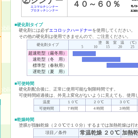
②シンナー
４０～６０％
エコマルチシンナー
プロタッチシンナー
■硬化剤タイプ
硬化剤には必ず
エコロックハードナー
を使用してください。
その他の硬化剤は使用できませんので、ご注意ください。
塗 装 室 温 （℃
硬化剤タイプ
5
10
15
20
25
超速乾型（厳冬用）
速乾型（冬 用）
標準型（春秋用）
遅乾型（夏 用）
■可使時間
硬化剤配合後に、正常に使用可能な制限時間です。
可使時間経過後は、外見上変化がないように見えても、使用
温度
１０℃
２０℃
３０℃
可使時間
７時間
４時間
３時間
■乾燥時間
塗膜が指触乾燥（２０℃で１０分）するまでは加熱乾燥は行
常温乾燥 ２０℃
加熱乾
項目／条件