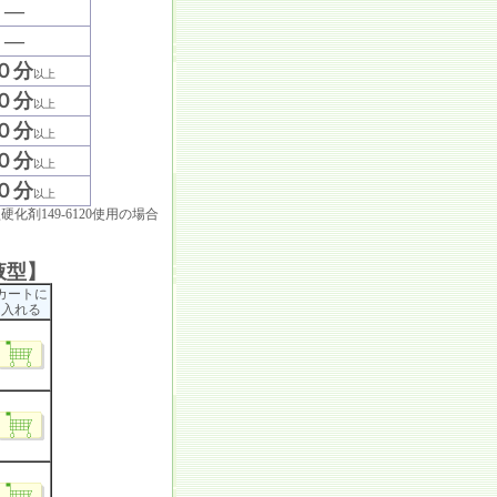
―
―
０分
以上
０分
以上
０分
以上
０分
以上
０分
以上
剤149-6120使用の場合
液型】
カートに
入れる