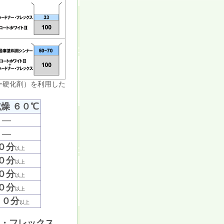
ー硬化剤）を利用した
。
燥 ６０℃
―
―
０分
以上
０分
以上
０分
以上
０分
以上
００分
以上
・フレックス