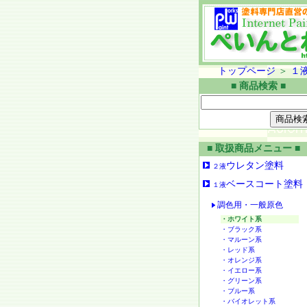
トップページ
＞
１
■ 商品検索 ■
■ 取扱商品メニュー ■
ウレタン塗料
２液
ベースコート塗料
１液
調色用・一般原色
・ホワイト系
・ブラック系
・マルーン系
・レッド系
・オレンジ系
・イエロー系
・グリーン系
・ブルー系
・バイオレット系