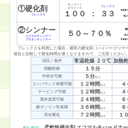
モノコート
①硬化剤
フレックス
ホワイトⅡ
１００
：
３３
フレックス
②シンナー
５０～７０％
エコマルチシンナー
プロタッチシンナー
フレックスを利用した場合、通常の硬化剤（ハイパークリヤ
場合と比較して硬化時間が遅くなりますので、ご注意ください
常温乾燥 ２０℃
加熱乾
項目／条件
１５分
指触乾燥
５分
中研ぎ可能
以上
１２時間
４
コンパウンド研磨可能
以上
１２時間
４
テーピング可能
以上
２４時間
６
屋外放置可能
以上
３６時間
６
耐ガソリン性発揮
以上
７２時間
１
完全硬化
以上
柔軟性硬化剤 エコマルチハードナー
051-4F15