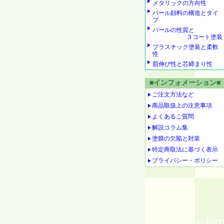
メタリックの方向性
パール顔料の構造とタイ
プ
パールの性質と
３コート塗装
プラスチック塗装と柔軟
性
肌伸び性と芯締まり性
■インフォメーション■
ご注文方法など
商品取扱上の注意事項
よくあるご質問
解説コラム集
塗膜の欠陥と対策
特定商取法に基づく表示
プライバシー・ポリシー