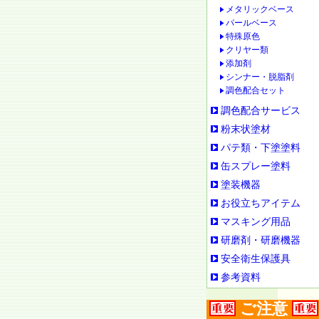
メタリックベース
パールベース
特殊原色
クリヤー類
添加剤
シンナー・脱脂剤
調色配合セット
調色配合サービス
粉末状塗材
パテ類・下塗塗料
缶スプレー塗料
塗装機器
お役立ちアイテム
マスキング用品
研磨剤・研磨機器
安全衛生保護具
参考資料
ご注意