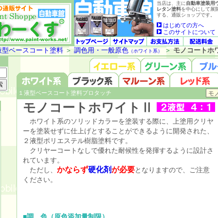
当店は、主に
自動車塗装用
レタン塗料
を中心にして展
する、通販ショップです。
はじめての方へ
このサイトについて
液型ベースコート塗料
＞
調色用・一般原色
＞
モノコートホ
（ホワイト系）
１液型ベースコート塗料プロタッチ
モノコートホワイトⅡ
ホワイト系のソリッドカラーを塗装する際に、上塗用クリヤ
ーを塗装せずに仕上げとすることができるように開発された、
２液型ポリエステル樹脂塗料です。
クリヤーコートなしで優れた耐候性を発揮するように設計さ
れています。
かならず
硬化剤
が必要
ただし、
となりますので、ご注意
ください。
■調 色（原色添加量制限）