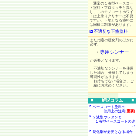
通常の１液型ベースコー
ト塗料・プロタッチと異な
り、このモノコートホワイ
トは上塗りクリヤーは不要
ですが、下地となる塗料に
は同様に制限があります。
不適切な下塗塗料
また指定の硬化剤のほかに
必ず、
・
専用シンナー
が必要となります。
不適切なシンナーを使用
した場合、分離してしまう
可能性があります。
お持ちでない場合は、ご
一緒にお求めください。
■ 解説コラム ■
ベースコート塗料の
使用上の注意
[重要]
２液型ウレタンと
１液型ベースコートの違
い
硬化剤が必要となる場合