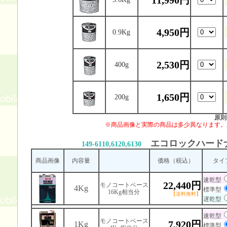
11,990円
4,950円
0.9Kg
2,530円
400g
1,650円
200g
原則
※商品画像と実際の商品は多少異なります。
エコロックハード
149-6110,6120,6130
商品画像
内容量
価格（税込）
タイ
速乾型
22,440円
モノコートベース
4Kg
標準型
16Kg相当分
【送料無料】
遅乾型
速乾型
モノコートベース
7,920円
1Kg
標準型