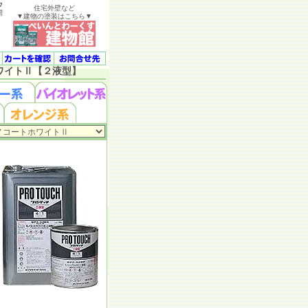
ウ
住宅外壁など
開
▼建物の塗装はこちら▼
ワイトⅡ【２液型】