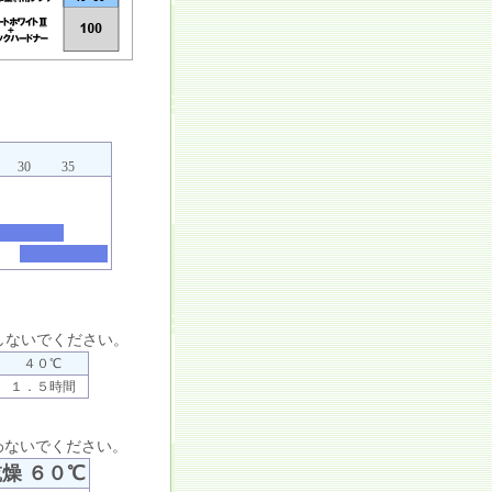
）
30
35
しないでください。
４０℃
１．５時間
わないでください。
燥 ６０℃