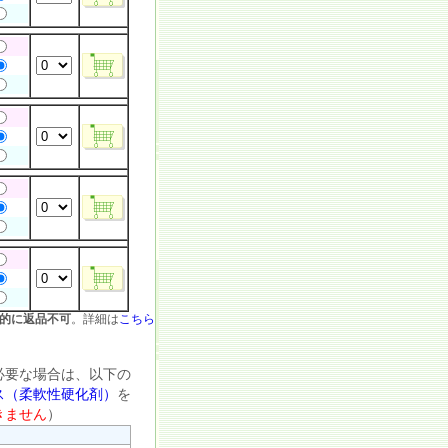
的に返品不可
。詳細は
こちら
必要な場合は、以下の
ス（柔軟性硬化剤）
を
きません
）