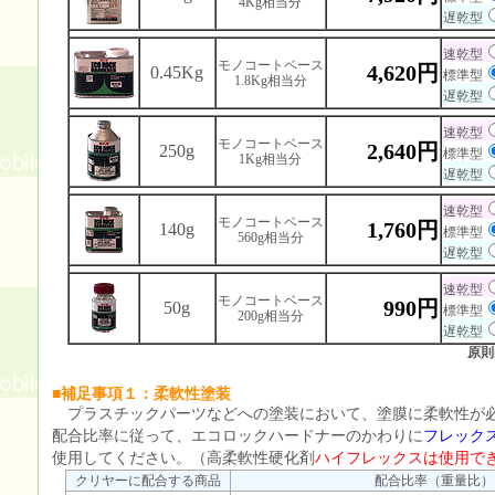
4Kg相当分
遅乾型
速乾型
モノコートベース
4,620円
0.45Kg
標準型
1.8Kg相当分
遅乾型
速乾型
モノコートベース
2,640円
250g
標準型
1Kg相当分
遅乾型
速乾型
モノコートベース
1,760円
140g
標準型
560g相当分
遅乾型
速乾型
モノコートベース
990円
50g
標準型
200g相当分
遅乾型
原則
■補足事項１：柔軟性塗装
プラスチックパーツなどへの塗装において、塗膜に柔軟性が
配合比率に従って、エコロックハードナーのかわりに
フレック
使用してください。（高柔軟性硬化剤
ハイフレックスは使用で
クリヤーに配合する商品
配合比率（重量比）