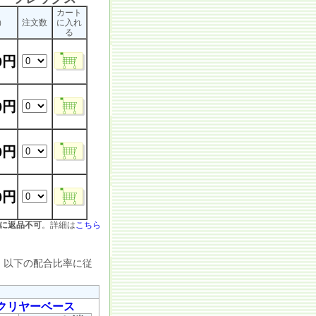
カート
）
注文数
に入れ
る
00円
00円
10円
20円
に返品不可
。詳細は
こちら
、以下の配合比率に従
クリヤーベース