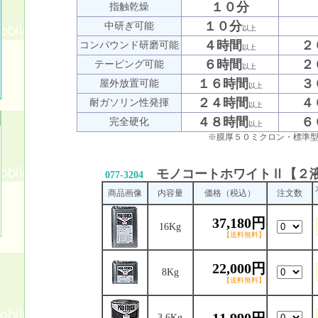
１０分
指触乾燥
１０分
中研ぎ可能
以上
４時間
２
コンパウンド研磨可能
以上
６時間
２
テーピング可能
以上
１６時間
３
屋外放置可能
以上
２４時間
４
耐ガソリン性発揮
以上
４８時間
６
完全硬化
以上
※膜厚５０ミクロン・標準型硬化
モノコートホワイトⅡ【２
077-3204
商品画像
内容量
価格（税込）
注文数
37,180円
16Kg
【送料無料】
22,000円
8Kg
【送料無料】
3.6Kg