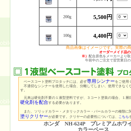
5,500円
200g
4,400円
100g
商品画像はイメージです。実際の
オーダーメイド品の
※）
配合原色をメーカーより取
午前中のご注文で翌営業日の
専用シンナー
ベースコート塗料プロタッチには、必ず
をご使用
不適切なシンナーを使用した場合、分離してしまい、使用できなく
す。
元来は硬化剤不要の１液型塗料ですが、３コート塗装の場合、１層
硬化剤を配合
する必要があります。
また、ソリッドカラー・メタリックカラー・パールカラーの種類に
塗りクリヤー
が必要です。クリヤーの必要性については、
こちら
ホンダ NH-624P プレミアムホワ
カラーベース