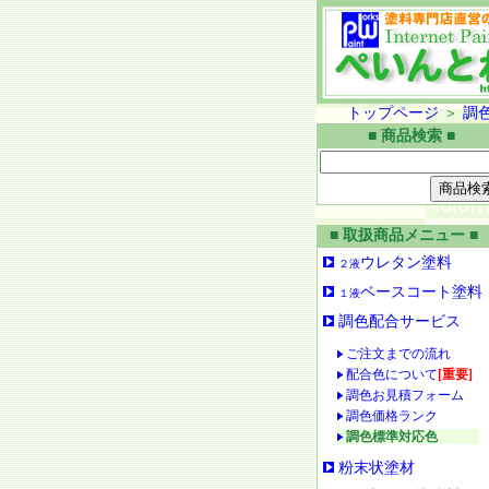
トップページ
＞
調
■ 商品検索 ■
■ 取扱商品メニュー ■
ウレタン塗料
２液
ベースコート塗料
１液
調色配合サービス
ご注文までの流れ
配合色について
[重要]
調色お見積フォーム
調色価格ランク
調色標準対応色
粉末状塗材