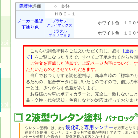
隠蔽性
評価
○ 良好
ＨＢＣ－１
メーカー推奨
プラサフ
ホワイト色 １００
クライマックス
下塗り色
ミラクル
ホワイト色 １００
プラサフＨＢ
こちらの調色塗料をご注文いただく前に、必ず
【重要：
て】
をご覧になったうえで、すべてご了承されてからお願
ご注文を頂戴した時点で、上記ページ内容について、す
ただいたものとさせていただきます。
当店でおつくりする調色塗料は、新車当時の「標準のカ
るための、配合データに基づいたものですので、個別の車
ーとは、少なからず色差があります。
お客様のお車のボディカラーと、完全に一致しないこと
品・交換・代金返却・色直しなどの対応は行っておりませ
硬化剤
専用シンナー
ウレタン塗料には、必ず
と
が必要となり
硬化剤を使用しないと、２～３ヶ月で塗膜が剥離してきてしまいま
ンナーを使用した場合も、硬化不良の原因となります。