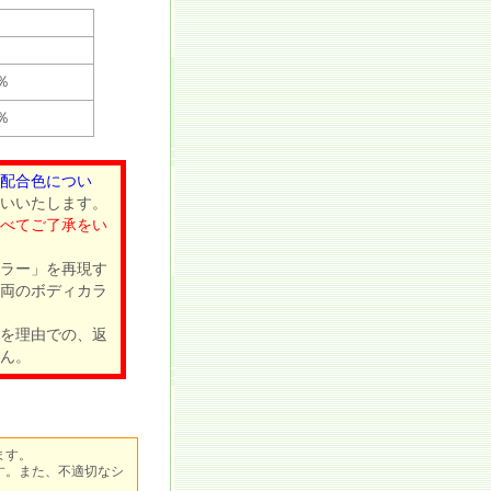
％
％
配合色につい
いいたします。
べてご了承をい
ラー」を再現す
両のボディカラ
を理由での、返
ん。
ます。
す。また、不適切なシ