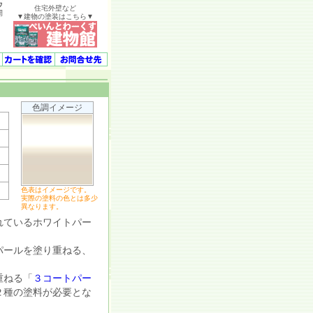
ウ
住宅外壁など
開
▼建物の塗装はこちら▼
色調イメージ
色表はイメージです。
実際の塗料の色とは多少
異なります。
れているホワイトパー
パールを塗り重ねる、
重ねる「
３コートパー
２種の塗料が必要とな