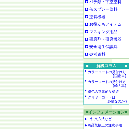
パテ類・下塗塗料
缶スプレー塗料
塗装機器
お役立ちアイテム
マスキング用品
研磨剤・研磨機器
安全衛生保護具
参考資料
■ 解説コラム ■
カラーコードの見付け方
【国産車】
カラーコードの見付け方
【輸入車】
塗色の立体的な構造
クリヤーコートは
必要なのか？
■インフォメーション■
ご注文方法など
商品取扱上の注意事項