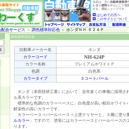
当店は、主に
自動車塗装用
レタン塗料
を中心にして展
する、通販ショップです。
はじめての方へ
このサイトについて
色配合サービス
＞
調色標準対応色
＞
ホンダＮＨ-６２４Ｐ
調色標準対応色
自動車メーカー名
ホンダ
NH-624P
カラーコード
カラー名称
プレミアムホワイトＰ
色調
白色系
カラータイプ
３コートパール
ホンダ（本田技研工業）において、近年多くの車種に採用さ
ル系カラーです。
標準的な色調のカラーベースに、白色度が高い粗目ホワイト
鮮栄性の高いカラーです。
カラーベース⇒パールベース⇒上塗クリヤーと、３層に塗り
ルカラー
」ですので、塗装にはカラーベースとパールベースの
ります。