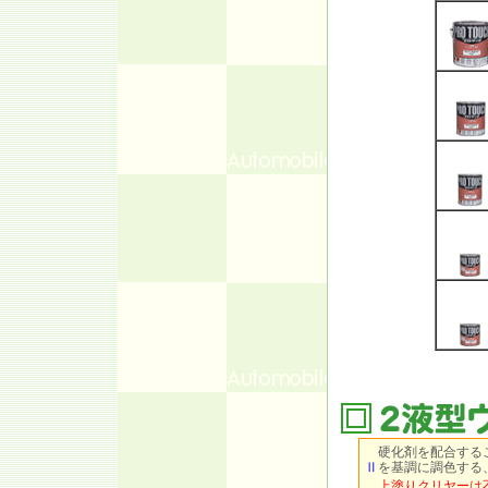
硬化剤を配合するこ
Ⅱ
を基調に調色する
上塗りクリヤーは