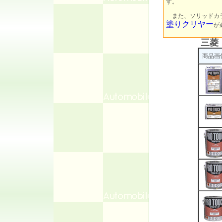
す。
また、ソリッドカラ
塗りクリヤー
が
三菱 
商品画