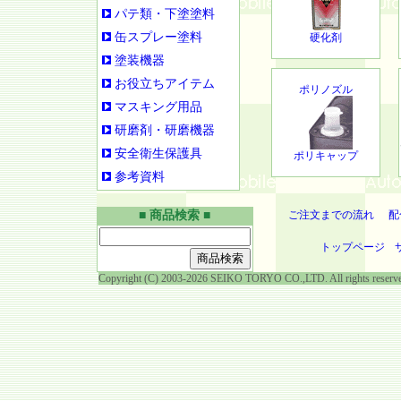
パテ類・下塗塗料
缶スプレー塗料
硬化剤
塗装機器
お役立ちアイテム
ポリノズル
マスキング用品
研磨剤・研磨機器
安全衛生保護具
ポリキャップ
参考資料
■ 商品検索 ■
ご注文までの流れ
配
トップページ
Copyright (C) 2003-2026 SEIKO TORYO CO.,LTD. All rights reserv