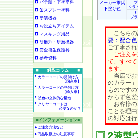
パテ類・下塗塗料
メーカー推奨
プ
クラ
下塗り色
缶スプレー塗料
ミ
プラ
塗装機器
お役立ちアイテム
こちらの
マスキング用品
要：配合色
研磨剤・研磨機器
ご了承され
安全衛生保護具
ご注文を
参考資料
て、すべて
ます。
■ 解説コラム ■
当店でお
カラーコードの見付け方
【国産車】
のカラー」
カラーコードの見付け方
ものですの
【輸入車】
からず色差
塗色の立体的な構造
お客様の
クリヤーコートは
必要なのか？
ことを理由
の対応は行
■インフォメーション■
ご注文方法など
商品取扱上の注意事項