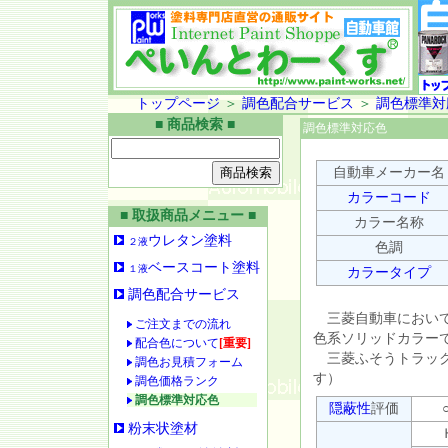
トップページ
＞
調色配合サービス
＞
調色標準対
■ 商品検索 ■
調色標準対応色
自動車メーカー名
カラーコード
■ 取扱商品メニュー ■
カラー名称
ウレタン塗料
２液
色調
ベースコート塗料
１液
カラータイプ
調色配合サービス
三菱自動車において
ご注文までの流れ
色系ソリッドカラー
配合色について
[重要]
三菱ふそうトラックバ
調色お見積フォーム
す）
調色価格ランク
調色標準対応色
隠蔽性
評価
○
粉末状塗材
Ｈ