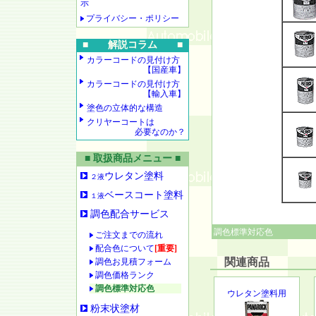
示
プライバシー・ポリシー
■ 解説コラム ■
カラーコードの見付け方
【国産車】
カラーコードの見付け方
【輸入車】
塗色の立体的な構造
クリヤーコートは
必要なのか？
■ 取扱商品メニュー ■
ウレタン塗料
２液
ベースコート塗料
１液
調色配合サービス
調色標準対応色
ご注文までの流れ
配合色について
[重要]
関連商品
調色お見積フォーム
調色価格ランク
調色標準対応色
ウレタン塗料用
粉末状塗材