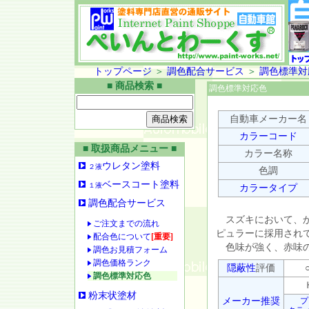
トップページ
＞
調色配合サービス
＞
調色標準対
■ 商品検索 ■
調色標準対応色
自動車メーカー名
カラーコード
■ 取扱商品メニュー ■
カラー名称
ウレタン塗料
２液
色調
ベースコート塗料
１液
カラータイプ
調色配合サービス
スズキにおいて、か
ご注文までの流れ
ピュラーに採用され
配合色について
[重要]
色味が強く、赤味の
調色お見積フォーム
調色価格ランク
隠蔽性
評価
○
調色標準対応色
Ｈ
粉末状塗材
メーカー推奨
プ