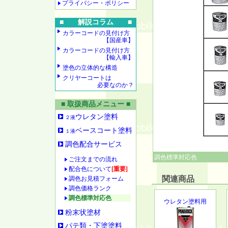
プライバシー・ポリシー
■ 解説コラム ■
カラーコードの見付け方
【国産車】
カラーコードの見付け方
【輸入車】
塗色の立体的な構造
クリヤーコートは
必要なのか？
■ 取扱商品メニュー ■
ウレタン塗料
２液
ベースコート塗料
１液
調色配合サービス
調色標準対応色
ご注文までの流れ
配合色について
[重要]
関連商品
調色お見積フォーム
調色価格ランク
調色標準対応色
ウレタン塗料用
粉末状塗材
パテ類・下塗塗料