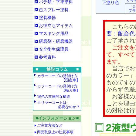
クラ
パテ類・下塗塗料
下塗り色
ミ
缶スプレー塗料
プラ
塗装機器
お役立ちアイテム
こちらの
要：配合色
マスキング用品
ご了承され
研磨剤・研磨機器
ご注文を
安全衛生保護具
て、すべて
参考資料
ます。
当店でお
■ 解説コラム ■
のカラー」
カラーコードの見付け方
【国産車】
ものですの
カラーコードの見付け方
からず色差
【輸入車】
お客様の
塗色の立体的な構造
ことを理由
クリヤーコートは
必要なのか？
の対応は行
■インフォメーション■
ご注文方法など
商品取扱上の注意事項