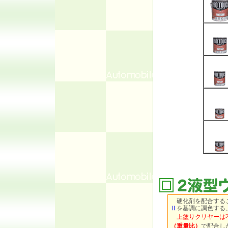
硬化剤を配合するこ
Ⅱ
を基調に調色する
上塗りクリヤーは
（重量比）
で配合し