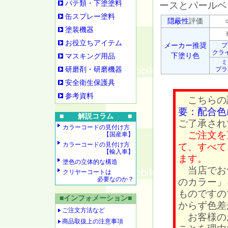
パテ類・下塗塗料
ースとパールベ
缶スプレー塗料
隠蔽性
評価
○
塗装機器
Ｈ
お役立ちアイテム
メーカー推奨
プ
クラ
下塗り色
マスキング用品
ミ
研磨剤・研磨機器
プラ
安全衛生保護具
参考資料
こちらの
要：配合色
■ 解説コラム ■
ご了承され
カラーコードの見付け方
ご注文を
【国産車】
カラーコードの見付け方
て、すべて
【輸入車】
ます。
塗色の立体的な構造
当店でお
クリヤーコートは
必要なのか？
のカラー」
ものですの
■インフォメーション■
からず色差
ご注文方法など
お客様の
商品取扱上の注意事項