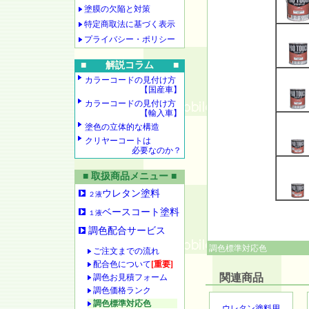
塗膜の欠陥と対策
特定商取法に基づく表示
プライバシー・ポリシー
■ 解説コラム ■
カラーコードの見付け方
【国産車】
カラーコードの見付け方
【輸入車】
塗色の立体的な構造
クリヤーコートは
必要なのか？
■ 取扱商品メニュー ■
ウレタン塗料
２液
ベースコート塗料
１液
調色配合サービス
調色標準対応色
ご注文までの流れ
配合色について
[重要]
関連商品
調色お見積フォーム
調色価格ランク
調色標準対応色
ウレタン塗料用