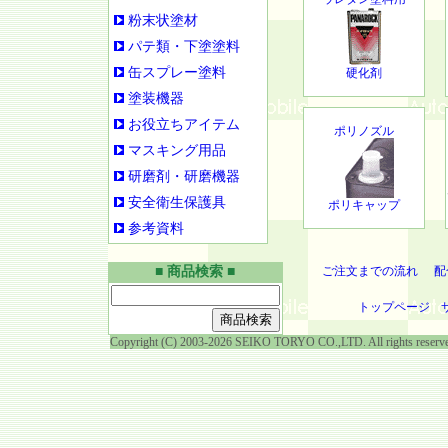
粉末状塗材
パテ類・下塗塗料
缶スプレー塗料
硬化剤
塗装機器
お役立ちアイテム
ポリノズル
マスキング用品
研磨剤・研磨機器
安全衛生保護具
ポリキャップ
参考資料
■ 商品検索 ■
ご注文までの流れ
配
トップページ
Copyright (C) 2003-2026 SEIKO TORYO CO.,LTD. All rights reserv