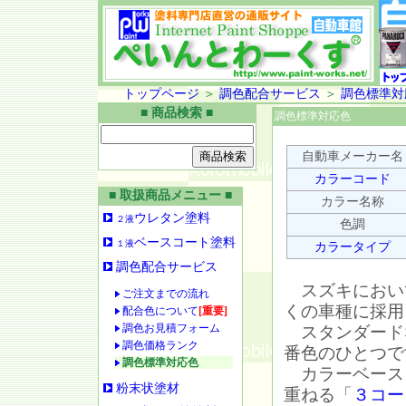
トップページ
＞
調色配合サービス
＞
調色標準対
■ 商品検索 ■
調色標準対応色
自動車メーカー名
カラーコード
■ 取扱商品メニュー ■
カラー名称
ウレタン塗料
２液
色調
ベースコート塗料
１液
カラータイプ
調色配合サービス
スズキにおい
ご注文までの流れ
くの車種に採用
配合色について
[重要]
調色お見積フォーム
スタンダード
調色価格ランク
番色のひとつで
調色標準対応色
カラーベース
粉末状塗材
重ねる「
３コー