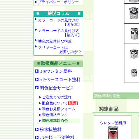
プライバシー・ポリシー
■ 解説コラム ■
カラーコードの見付け方
【国産車】
カラーコードの見付け方
【輸入車】
塗色の立体的な構造
クリヤーコートは
必要なのか？
■ 取扱商品メニュー ■
ウレタン塗料
２液
ベースコート塗料
１液
調色配合サービス
調色標準対応色
ご注文までの流れ
配合色について
[重要]
関連商品
調色お見積フォーム
調色価格ランク
調色標準対応色
ウレタン塗料用
粉末状塗材
パテ類・下塗塗料