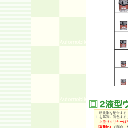
硬化剤を配合するこ
Ⅱ
を基調に調色する
上塗りクリヤーは
（重量比）
で配合し