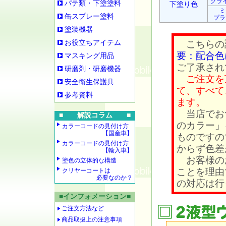
クラ
パテ類・下塗塗料
下塗り色
ミ
缶スプレー塗料
プラ
塗装機器
お役立ちアイテム
こちらの
要：配合色
マスキング用品
ご了承され
研磨剤・研磨機器
ご注文を
安全衛生保護具
て、すべて
参考資料
ます。
当店でお
■ 解説コラム ■
のカラー」
カラーコードの見付け方
【国産車】
ものですの
カラーコードの見付け方
からず色差
【輸入車】
お客様の
塗色の立体的な構造
ことを理由
クリヤーコートは
必要なのか？
の対応は行
■インフォメーション■
ご注文方法など
商品取扱上の注意事項