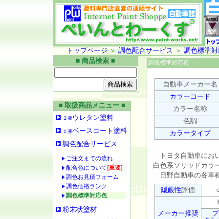
トップページ
＞
調色配合サービス
＞
調色標準対
■ 商品検索 ■
調色標準対応色
自動車メーカー名
カラーコード
■ 取扱商品メニュー ■
カラー名称
ウレタン塗料
２液
色調
ベースコート塗料
１液
カラータイプ
調色配合サービス
トヨタ自動車におい
ご注文までの流れ
白色系ソリッドカラ
配合色について
[重要]
日野自動車の各車種
調色お見積フォーム
調色価格ランク
隠蔽性
評価
○
調色標準対応色
Ｈ
粉末状塗材
メーカー推奨
プ