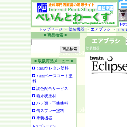
トップページ
＞
塗装機器
＞
エアブラシ
＞
ｉｗ
■ 商品検索 ■
塗装機器
■ 取扱商品メニュー ■
ウレタン塗料
２液型
ベースコート塗
１液型
料
調色配合サービス
粉末状塗材
パテ類・下塗塗料
缶スプレー塗料
塗装機器
スプレーガン