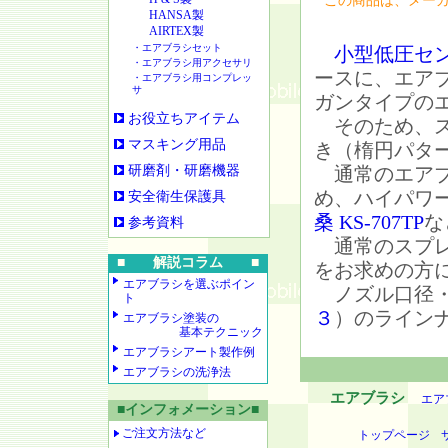
この商品は、メー
HANSA製
AIRTEX製
・エアブラシセット
小型低圧セ
・エアブラシ用アクセサリ
ースに、エア
・エアブラシ用コンプレッ
サ
ガンタイプの
お役立ちアイテム
そのため、ス
マスキング用品
き（楕円パタ
研磨剤・研磨機器
通常のエアブ
め、ハイパワ
安全衛生保護具
桑 KS-707TP
な
参考資料
通常のスプレ
■ 解説コラム ■
をお求めの方
エアブラシを選ぶポイン
ノズル口径・
ト
３
）のライン
エアブラシ塗装の
基本テクニック
エアブラシアート製作例
エアブラシの洗浄法
エアブラシ
エア
■インフォメーション■
ご注文方法など
トップページ