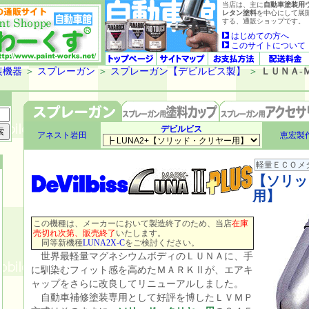
当店は、主に
自動車塗装用
レタン塗料
を中心にして展
する、通販ショップです。
はじめての方へ
このサイトについて
装機器
＞
スプレーガン
＞
スプレーガン【デビルビス製】
＞
ＬＵＮＡ-
デビルビス
アネスト岩田
恵宏製
軽量ＥＣＯメ
【ソリッ
用】
この機種は、メーカーにおいて製造終了のため、当店
在庫
売切れ次第、販売終了
いたします。
同等新機種
LUNA2X-C
をご検討ください。
世界最軽量マグネシウムボディのＬＵＮＡに、手
に馴染むフィット感を高めたＭＡＲＫⅡが、エアキ
ャップをさらに改良してリニューアルしました。
自動車補修塗装専用として好評を博したＬＶＭＰ