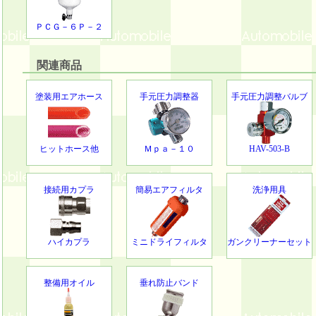
ＰＣＧ－６Ｐ－２
関連商品
塗装用エアホース
手元圧力調整器
手元圧力調整バルブ
ヒットホース他
Ｍｐａ－１０
HAV-503-B
接続用カプラ
簡易エアフィルタ
洗浄用具
ハイカプラ
ミニドライフィルタ
ガンクリーナーセット
整備用オイル
垂れ防止バンド