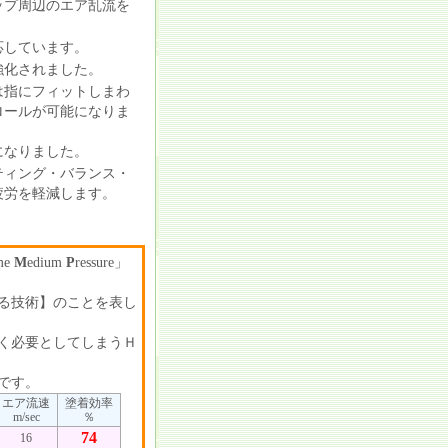
ップ周辺のエア乱流を
応しています。
強化されました。
は指にフィットしまわ
ロールが可能になりま
になりました。
ティング・バランス・
疲労を軽減します。
me
M
edium
P
ressure」
る技術】のことを表し
く必要としてしまうＨ
。
です。
エア流速
塗着効率
m/sec
％
74
16