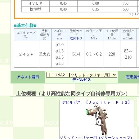
ＨＶＬＰ
0.45
0.09
750
標準型
0.40
0.35
500
※）い
■基本仕様■
塗料
ノズル口
塗料カッ
吹付エア圧
エア使用
塗料噴出
エアキャップ
供給方
径
プ
力
量
量
No.
式
mm
取付ネジ
MPa
L/min
mL/min
φ1.0
φ1.3
85～
G1/4
0.1～0.2
220
２４５＋
重力式
φ1.5
210
φ1.8
アネスト岩田
恵宏製
デビルビス
上位機種（より高性能な同タイプ自補修専用ガン）
デビルビス 【Ｊｕｐｉｔｅｒ-Ｒ-Ｊ２】
ソリッド・クリヤー用（グリーンキャップ）