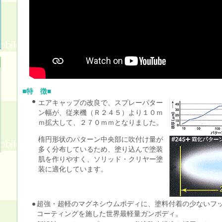
■特 徴■
●
エアキャップの改良で、スプレーパター
ン幅が、従来機（Ｒ２４５）より１０ｍ
ｍ拡大して、２７０ｍｍとなりました。
楕円形状のパターン中央部に吹付け量が
多く分布しているため、塗り込んで塗装
肌を作りやすく、ソリッド・クリヤー塗
装に適化しています。
●
超強・超軽のマグネシウムボディに、塗料付着の少ないフ
コーティングを施した世界最軽量ガンボディ。