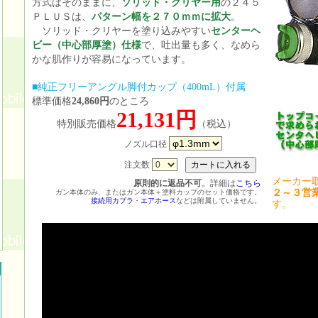
方式はそのままに、
ソリッド・クリヤー用
の２４５
ＰＬＵＳは、
パターン幅を２７０ｍｍに拡大
。
ソリッド・クリヤーを塗り込みやすい
センターヘ
ビー（中心部厚塗）仕様
で、吐出量も多く、なめら
かな肌作りが容易になっています。
■純正フリーアングル脚付カップ（400mL）付属
標準価格
24,860円
のところ
21,131円
特別販売価格
（税込）
ノズル口径
注文数
メーカー
原則的に返品不可
。詳細は
こちら
２～３営
ガン本体のみ、またはガン本体＋塗料カップのセット価格です。
接続用カプラ
・
エアホース
などは附属していません。
す。