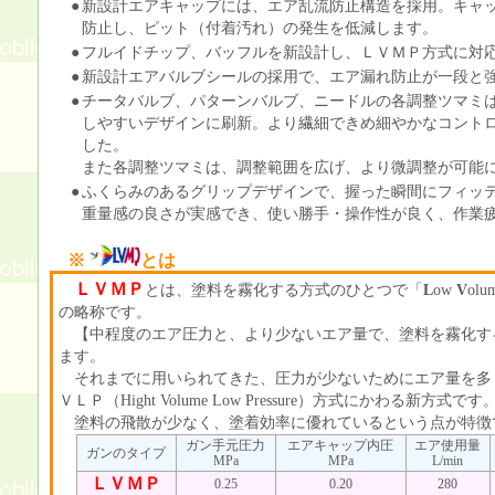
●
新設計エアキャップには、エア乱流防止構造を採用。キャ
防止し、ピット（付着汚れ）の発生を低減します。
●
フルイドチップ、バッフルを新設計し、ＬＶＭＰ方式に対
●
新設計エアバルブシールの採用で、エア漏れ防止が一段と
●
チータバルブ、パターンバルブ、ニードルの各調整ツマミ
しやすいデザインに刷新。より繊細できめ細やかなコント
した。
また各調整ツマミは、調整範囲を広げ、より微調整が可能
●
ふくらみのあるグリップデザインで、握った瞬間にフィッ
重量感の良さが実感でき、使い勝手・操作性が良く、作業
※
とは
ＬＶＭＰ
とは、塗料を霧化する方式のひとつで「
L
ow
V
olu
の略称です。
【中程度のエア圧力と、より少ないエア量で、塗料を霧化す
ます。
それまでに用いられてきた、圧力が少ないためにエア量を多
ＶＬＰ（Hight Volume Low Pressure）方式にかわる新方式です
塗料の飛散が少なく、塗着効率に優れているという点が特徴
ガン手元圧力
エアキャップ内圧
エア使用量
ガンのタイプ
MPa
MPa
L/min
ＬＶＭＰ
0.25
0.20
280