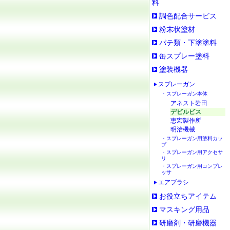
料
調色配合サービス
粉末状塗材
パテ類・下塗塗料
缶スプレー塗料
塗装機器
スプレーガン
・スプレーガン本体
アネスト岩田
デビルビス
恵宏製作所
明治機械
・スプレーガン用塗料カッ
プ
・スプレーガン用アクセサ
リ
・スプレーガン用コンプレ
ッサ
エアブラシ
お役立ちアイテム
マスキング用品
研磨剤・研磨機器