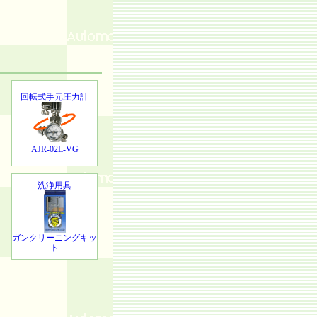
回転式手元圧力計
AJR-02L-VG
洗浄用具
ガンクリーニングキッ
ト