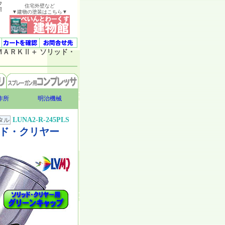
ウ
住宅外壁など
開
▼建物の塗装はこちら▼
ＭＡＲＫⅡ＋ ソリッド・
作所
明治機械
LUNA2-R-245PLS
タル
ド・クリヤー