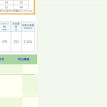
19
55
22
44
ずれも吹付け距離は２００ｍｍ
パターン
本体重
所要圧縮機
幅
量
KW(PS)
mm
g
270
253
2.2(3)
作所
明治機械