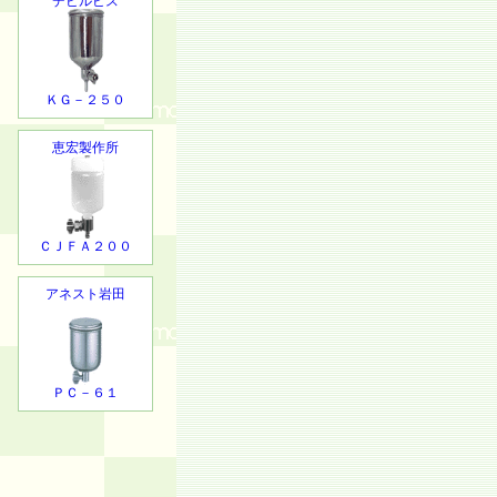
デビルビス
ＫＧ－２５０
恵宏製作所
ＣＪＦＡ２００
アネスト岩田
ＰＣ－６１