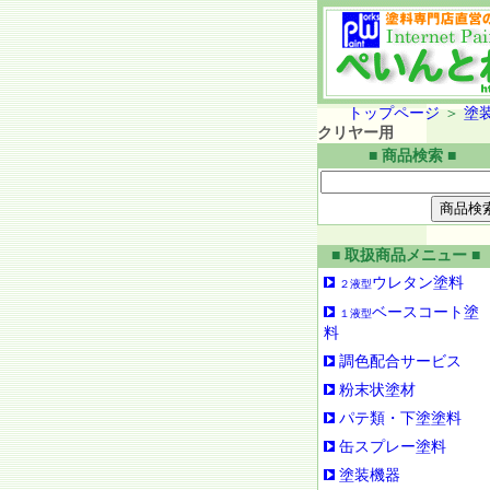
トップページ
＞
塗
クリヤー用
■ 商品検索 ■
■ 取扱商品メニュー ■
ウレタン塗料
２液型
ベースコート塗
１液型
料
調色配合サービス
粉末状塗材
パテ類・下塗塗料
缶スプレー塗料
塗装機器