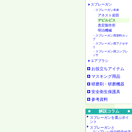
スプレーガン
・スプレーガン本体
アネスト岩田
デビルビス
恵宏製作所
明治機械
・スプレーガン用塗料カッ
プ
・スプレーガン用アクセサ
リ
・スプレーガン用コンプレ
ッサ
エアブラシ
お役立ちアイテム
マスキング用品
研磨剤・研磨機器
安全衛生保護具
参考資料
■ 解説コラム ■
スプレーガンを選ぶポイ
ント
スプレーガンと
コンプレッサの組合せ方