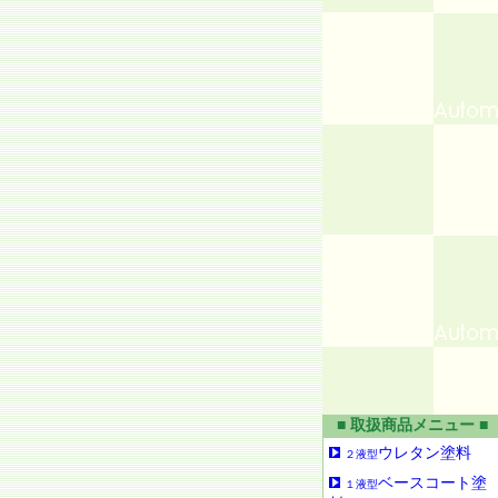
■ 取扱商品メニュー ■
ウレタン塗料
２液型
ベースコート塗
１液型