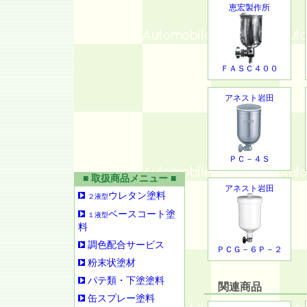
恵宏製作所
ＦＡＳＣ４００
アネスト岩田
ＰＣ－４Ｓ
■ 取扱商品メニュー ■
アネスト岩田
ウレタン塗料
２液型
ベースコート塗
１液型
料
調色配合サービス
ＰＣＧ－６Ｐ－２
粉末状塗材
パテ類・下塗塗料
関連商品
缶スプレー塗料