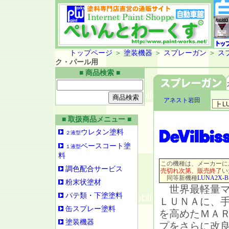
トップページ
＞
塗装機器
＞
スプレーガン
＞
ス
ク・パール用
■ 商品検索 ■
アネスト岩田
■ 取扱商品メニュー ■
ウレタン塗料
２液型
ベースコート塗
１液型
料
この機種は、メーカーに
調色配合サービス
売切れ次第、販売終了
い
同等新機種
LUNA2X-B
粉末状塗材
世界最軽量マ
パテ類・下塗塗料
ＬＵＮＡに、
缶スプレー塗料
を高めたＭＡ
塗装機器
プをさらに改