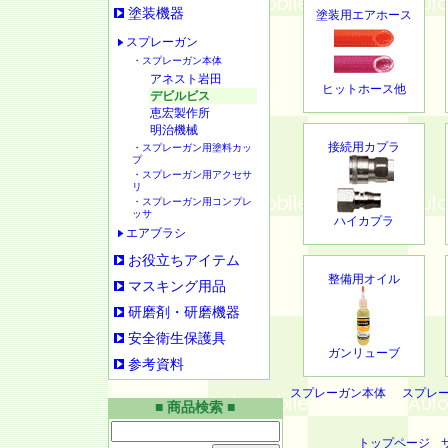
塗装機器
塗装用エアホース
スプレーガン
・スプレーガン本体
アネスト岩田
ヒットホース他
デビルビス
恵宏製作所
明治機械
接続用カプラ
・スプレーガン用塗料カッ
プ
・スプレーガン用アクセサ
リ
・スプレーガン用コンプレ
ッサ
ハイカプラ
エアブラシ
お役立ちアイテム
整備用オイル
マスキング用品
研磨剤・研磨機器
安全衛生保護具
ガンリューブ
参考資料
スプレーガン本体
スプレ
■ 商品検索 ■
トップページ