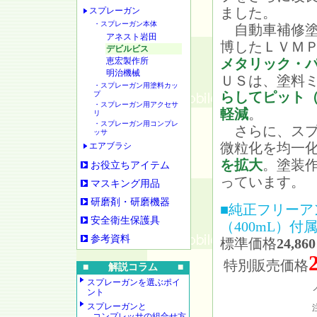
ました。
スプレーガン
・スプレーガン本体
自動車補修塗
アネスト岩田
博したＬＶＭ
デビルビス
恵宏製作所
メタリック・
明治機械
ＵＳは、塗料
・スプレーガン用塗料カッ
らしてピット
プ
・スプレーガン用アクセサ
軽減
。
リ
・スプレーガン用コンプレ
さらに、スプ
ッサ
微粒化を均一
エアブラシ
を拡大
。塗装
お役立ちアイテム
っています。
マスキング用品
研磨剤・研磨機器
■純正フリーア
安全衛生保護具
（400mL）付
参考資料
標準価格
24,86
特別販売価格
■ 解説コラム ■
スプレーガンを選ぶポイ
ント
スプレーガンと
コンプレッサの組合せ方