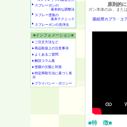
原則的に
スプレーガンの
ガン本体のみ、また
基本的な調整法
スプレー塗装の
接続用カプラ
・
エ
基本テクニック
スプレーガンの洗浄法
■インフォメーション■
ご注文方法など
商品取扱上の注意事項
よくあるご質問
解説コラム集
塗膜の欠陥と対策
特定商取引法に基づく表
示
プライバシー・ポリシー
■特 徴■