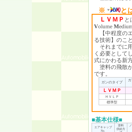
※
と
ＬＶＭＰ
と
V
olume
M
ediu
【中程度のエ
る技術】のこ
それまでに用
く必要としてしまうＨ
式にかわる新
塗料の飛散が
です。
ガ
ガンのタイプ
ＬＶＭＰ
ＨＶＬＰ
標準型
■基本仕様■
塗料
ノ
エアキャップ
供給方
No.