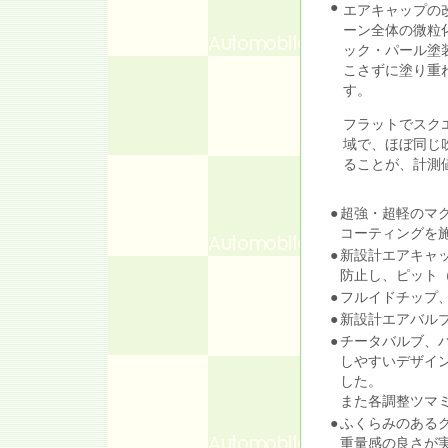
●
エアキャップの
ーン全体の微粒
ック・パール塗
こさずに塗り重
す。
フラットでスク
域で、ほぼ同じ
ることが、計測
●
超強・超軽のマ
コーティングを
●
新設計エアキャ
防止し、ピット
●
フルイドチップ
●
新設計エアバル
●
チータバルブ、
しやすいデザイ
した。
また各調整ツマ
●
ふくらみのある
重量感の良さが