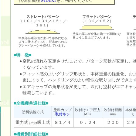
代替新機種
WIDER1
をご利用ください。
ストレートパターン
フラットパターン
（１０１／１３１／１５１／
（１３２／１５２）
１８１）
塗膜の厚みが全体に均一で薄膜にな
高微粒
るように仕上げてあります。
も塗り
中央部が端部側に比べて厚めになる
近距離
ように仕上げてあり、従来からのス
散と塗
プレーパターンを継承しています。
■特 徴■
●
空気の流れを安定させたことで、パターン形状が安定し、
くなっています。
●
フィット感のよいグリップ形状と、本体重量の軽量化、お
更によって、ハンドリングのよい軽快な取り回しができま
●
エアキャップの角形状を変更して、吹付け塗料がエアキャ
軽減しています。
■全機種共通仕様■
塗料カップ
吹付けエア圧力
吹付け距離
本体
塗料供給方式
取付ネジ
MPa
mm
g
重力式
吸上式
Ｇ１／４
０．２４
２００
２９
または
■機種別詳細仕様■