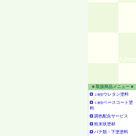
■ 取扱商品メニュー ■
ウレタン塗料
２液型
ベースコート塗
１液型
料
調色配合サービス
粉末状塗材
パテ類・下塗塗料