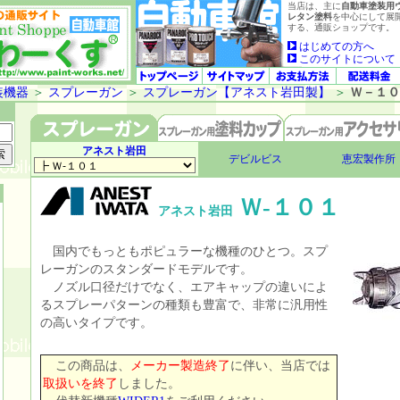
当店は、主に
自動車塗装用
レタン塗料
を中心にして展
する、通販ショップです。
はじめての方へ
このサイトについて
装機器
＞
スプレーガン
＞
スプレーガン【アネスト岩田製】
＞
Ｗ－１０
アネスト岩田
デビルビス
恵宏製作所
Ｗ-１０１
アネスト岩田
国内でもっともポピュラーな機種のひとつ。スプ
レーガンのスタンダードモデルです。
ノズル口径だけでなく、エアキャップの違いによ
るスプレーパターンの種類も豊富で、非常に汎用性
の高いタイプです。
この商品は、
メーカー製造終了
に伴い、当店では
取扱いを終了
しました。