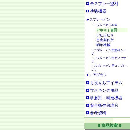
缶スプレー塗料
塗装機器
スプレーガン
・スプレーガン本体
アネスト岩田
デビルビス
恵宏製作所
明治機械
・スプレーガン用塗料カッ
プ
・スプレーガン用アクセサ
リ
・スプレーガン用コンプレ
ッサ
エアブラシ
お役立ちアイテム
マスキング用品
研磨剤・研磨機器
安全衛生保護具
参考資料
■ 商品検索 ■