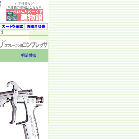
ウ
住宅外壁など
開
▼建物の塗装はこちら▼
１
明治機械