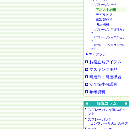
・スプレーガン本体
アネスト岩田
デビルビス
恵宏製作所
明治機械
・スプレーガン用塗料カッ
プ
・スプレーガン用アクセサ
リ
・スプレーガン用コンプレ
ッサ
エアブラシ
お役立ちアイテム
マスキング用品
研磨剤・研磨機器
安全衛生保護具
参考資料
■ 解説コラム ■
スプレーガンを選ぶポイ
ント
スプレーガンと
コンプレッサの組合せ方