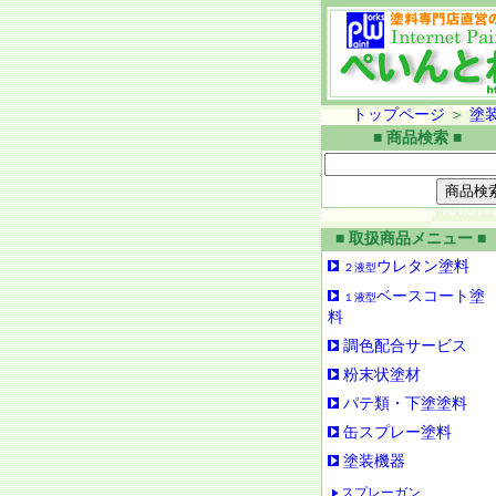
トップページ
＞
塗
■ 商品検索 ■
■ 取扱商品メニュー ■
ウレタン塗料
２液型
ベースコート塗
１液型
料
調色配合サービス
粉末状塗材
パテ類・下塗塗料
缶スプレー塗料
塗装機器
スプレーガン