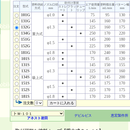
吹付け形状
塗料供給
ノズル口径
エア使用量
塗料噴出量
パターン幅
注文
型式
ストレ
フラッ
チュー
方式
mm
L/min
mL/min
mm
ート
ト
リップ
101G
φ1.0
●
75
95
130
131G
●
145
160
170
132G
φ1.3
●
225
160
175
134G
●
250
170
220
重力式
151G
●
145
200
180
φ1.5
152G
●
225
190
190
181G
φ1.8
●
170
240
190
101S
φ1.0
●
75
85
120
131S
●
145
150
155
132S
φ1.3
●
225
150
160
134S
●
250
145
200
吸上式
151S
●
145
175
170
φ1.5
152S
●
225
170
175
181S
φ1.8
●
170
210
170
注文数
デビルビス
恵宏製作所
アネスト岩田