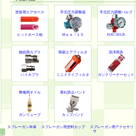
塗装用エアホース
手元圧力調整器
手元圧力調整バルブ
ヒットホース他
Ｍｐａ－１０
HAV-503-B
接続用カプラ
簡易エアフィルタ
洗浄用具
ハイカプラ
ミニドライフィルタ
ガンクリーナーセット
整備用オイル
垂れ防止バンド
ガンリューブ
カップバンド
スプレーガン本体
スプレーガン用塗料カップ
スプレーガン用アクセサリ
サ