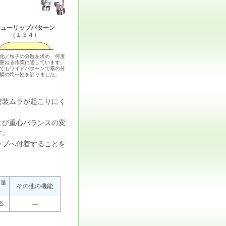
チューリップパターン
（１３４）
化／粒子の分散を求め、何度
重ねる作業に適しています。
でもワイドパターンで霧の分
膜の均一性を計りました。
塗装ムラが起こりにく
よび重心バランスの変
す。
ップへ付着することを
重量
その他の機能
５
―