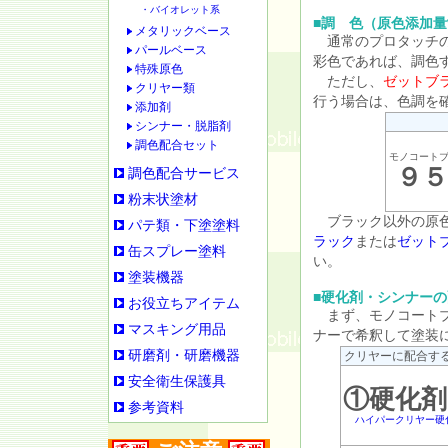
・バイオレット系
■調 色（原色添加量
メタリックベース
通常のプロタッチの
パールベース
彩色であれば、調色
特殊原色
ただし、
ゼットブ
クリヤー類
行う場合は、色調を
添加剤
シンナー・脱脂剤
調色配合セット
モノコート
９５
調色配合サービス
粉末状塗材
ブラック以外の原色
パテ類・下塗塗料
ラック
または
ゼット
缶スプレー塗料
い。
塗装機器
■硬化剤・シンナー
お役立ちアイテム
まず、モノコートブ
マスキング用品
ナーで希釈して塗装
研磨剤・研磨機器
クリヤーに配合す
安全衛生保護具
①硬化剤
参考資料
ハイパークリヤー硬