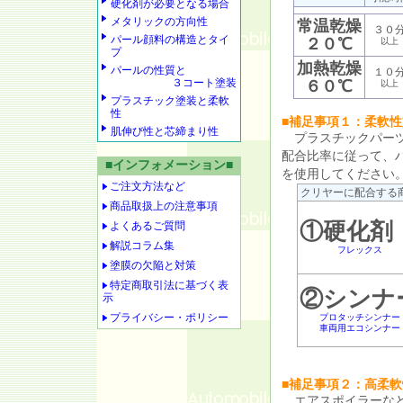
硬化剤が必要となる場合
メタリックの方向性
常温乾燥
３０
パール顔料の構造とタイ
２０℃
以上
プ
加熱乾燥
パールの性質と
１０
３コート塗装
６０℃
以上
プラスチック塗装と柔軟
性
■補足事項１：柔軟性
肌伸び性と芯締まり性
プラスチックパーツ
配合比率に従って、
■インフォメーション■
を使用してください
ご注文方法など
クリヤーに配合する
商品取扱上の注意事項
①硬化剤
よくあるご質問
解説コラム集
フレックス
塗膜の欠陥と対策
特定商取引法に基づく表
②シンナ
示
プライバシー・ポリシー
プロタッチシンナー
車両用エコシンナー
■補足事項２：高柔軟
エアスポイラーなど