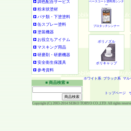
調色配合サービス
ベースコート塗料用シンナ
ー
粉末状塗材
パテ類・下塗塗料
缶スプレー塗料
プロタッチシンナー
塗装機器
お役立ちアイテム
ポリノズル
マスキング用品
研磨剤・研磨機器
安全衛生保護具
ポリキャップ
参考資料
ホワイト系
ブラック系
マル
■ 商品検索 ■
トップページ
Copyright (C) 2003-2014 SEIKO TORYO CO.,LTD. All rights reserv