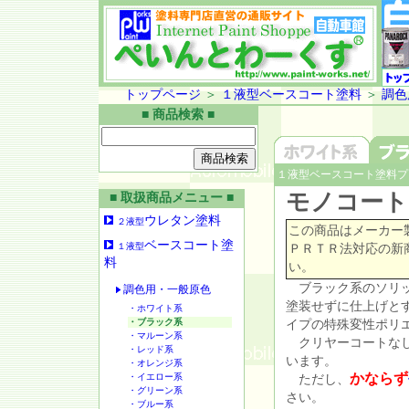
トップページ
＞
１液型ベースコート塗料
＞
調色
■ 商品検索 ■
１液型ベースコート塗料プ
モノコー
■ 取扱商品メニュー ■
ウレタン塗料
２液型
この商品はメーカー
ベースコート塗
１液型
ＰＲＴＲ法対応の新
料
い。
ブラック系のソリッ
調色用・一般原色
塗装せずに仕上げと
・ホワイト系
・ブラック系
イプの特殊変性ポリ
・マルーン系
クリヤーコートなし
・レッド系
います。
・オレンジ系
かならず
・イエロー系
ただし、
・グリーン系
さい。
・ブルー系