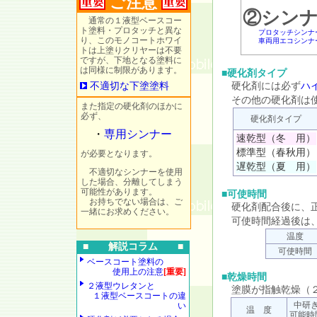
ご注意
②シン
通常の１液型ベースコー
ト塗料・プロタッチと異な
プロタッチシンナ
り、このモノコートホワイ
車両用エコシンナ
トは上塗りクリヤーは不要
ですが、下地となる塗料に
は同様に制限があります。
■硬化剤タイプ
不適切な下塗塗料
硬化剤には必ず
ハ
その他の硬化剤は使
また指定の硬化剤のほかに
必ず、
硬化剤タイプ
・
専用シンナー
速乾型（冬 用）
標準型（春秋用）
が必要となります。
遅乾型（夏 用）
不適切なシンナーを使用
した場合、分離してしまう
可能性があります。
■可使時間
お持ちでない場合は、ご
硬化剤配合後に、正
一緒にお求めください。
可使時間経過後は、
温度
■ 解説コラム ■
可使時間
ベースコート塗料の
使用上の注意
[重要]
■乾燥時間
２液型ウレタンと
塗膜が指触乾燥（２
１液型ベースコートの違
中研
い
温 度
可能時