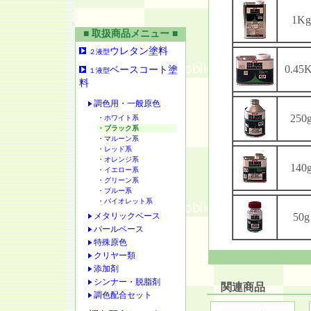
1Kg
■ 取扱商品メニュー ■
ウレタン塗料
２液型
0.45
ベースコート塗
１液型
料
調色用・一般原色
250
・ホワイト系
・ブラック系
・マルーン系
・レッド系
・オレンジ系
140
・イエロー系
・グリーン系
・ブルー系
・バイオレット系
メタリックベース
50g
パールベース
特殊原色
クリヤー類
添加剤
シンナー・脱脂剤
関連商品
調色配合セット