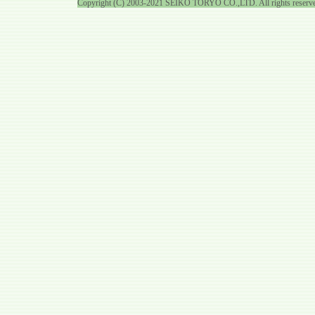
Copyright (C) 2003-2021 SEIKO TORYO CO.,LTD. All rights reserv