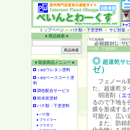
トップページ
＞
パテ類・下塗塗料
＞
サビ対策
■ 商品検索 ■
パテ類・下塗塗料
◎
超速乾サ
■ 取扱商品メニュー ■
ゼ）
ウレタン塗料
２液型
ベースコート塗
１液型
フェノール変
料
た、超速乾タ
調色配合サービス
弱溶剤（
エ
粉末状塗材
るので下地を
パテ類・下塗塗料
膜を形成する
パテ類
可能な、広い
プライマー
また、防錆顔
プラサフ