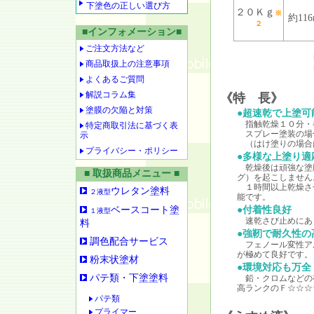
下塗色の正しい選び方
２０Ｋｇ
※
約116
２
■インフォメーション■
ご注文方法など
商品取扱上の注意事項
よくあるご質問
解説コラム集
《特 長》
塗膜の欠陥と対策
●超速乾で上塗可
指触乾燥１０分・
特定商取引法に基づく表
スプレー塗装の場
示
（はけ塗りの場合
プライバシー・ポリシー
●多様な上塗り適
乾燥後は頑強な塗
■ 取扱商品メニュー ■
グ）を起こしません
１時間以上乾燥さ
ウレタン塗料
２液型
能です。
ベースコート塗
●付着性良好
１液型
速乾さび止めにあ
料
●強靭で耐久性の
調色配合サービス
フェノール変性ア
が極めて良好です。
粉末状塗材
●環境対応も万全
パテ類・下塗塗料
鉛・クロムなどの
高ランクのＦ☆☆☆
パテ類
プライマー