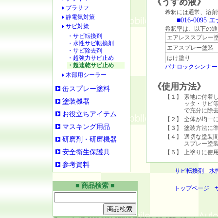
《うすめ液》
プラサフ
希釈には通常、溶剤
静電気対策
■016-009
サビ対策
希釈率は、以下の通
・サビ転換剤
エアレススプレー
・水性サビ転換剤
エアスプレー塗装
・サビ除去剤
・超強力サビ止め
はけ塗り
・超速乾サビ止め
パナロックシンナー
木部用シーラー
《使用方法》
缶スプレー塗料
【１】
素地に付着
塗装機器
ッタ・サビ
で充分に除
お役立ちアイテム
【２】
全体が均一
マスキング用品
【３】
塗装方法に
【４】
適切な塗装
研磨剤・研磨機器
スプレー塗
安全衛生保護具
【５】
上塗りに使
参考資料
サビ転換剤
水
■ 商品検索 ■
トップページ