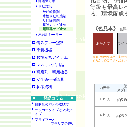
化合物）を排
静電気対策
等級も最高レ
サビ対策
・サビ転換剤
る、環境配慮
・水性サビ転換剤
・サビ除去剤
・超強力サビ止め
《色見本》
・超速乾サビ止め
色調
木部用シーラー
缶スプレー塗料
あかさび
ライ
塗装機器
お役立ちアイテム
画面上の色見本と、実際の
あらかじめご了承ください
マスキング用品
研磨剤・研磨機器
安全衛生保護具
参考資料
内容量
スプ
■ 解説コラム ■
１Ｋｇ
約5.8
目的別のパテの選び方
ラッカータイプと２液タ
イプ
４Ｋｇ
約23.
プライマーと
プラサフの違い