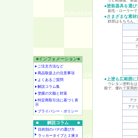
サビ転換後、表面
●塗装器具を選び
刷毛・ローラーで
●さまざまな素材
鉄部はもちろん、
■インフォメーション■
ご注文方法など
商品取扱上の注意事項
●上塗も広範囲に
よくあるご質問
ウレタン塗料をは
解説コラム集
能で、優れて実用的
塗膜の欠陥と対策
特定商取引法に基づく表
アク
示
アク
プライバシー・ポリシー
■ 解説コラム ■
目的別のパテの選び方
ラッカータイプと２液タ