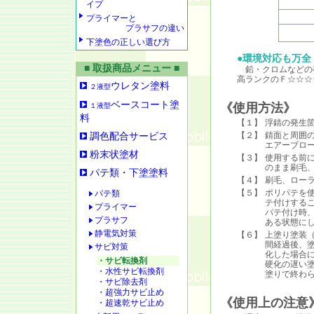
イプ
プライマーと
プラサフの違い
下塗色の正しい選び方
●環境対応も万全
■ 取扱商品メニュー ■
鉛・クロムなどの
高ランクのＦ☆☆☆
ウレタン塗料
２液型
ベースコート塗
《使用方法》
１液型
料
【１】
浮錆の発生
【２】
錆面と周囲
調色配合サービス
エアーブロ
粉末状塗材
【３】
使用する前
のまま刷毛
パテ類・下塗塗料
【４】
刷毛、ロー
【５】
ポリパテを
パテ類
テ付けする
プライマー
パテ付け時
プラサフ
ある状態に
静電気対策
【６】
上塗り塗装
間経過後、
サビ対策
化した場合
・サビ転換剤
硬化の遅い
・水性サビ転換剤
塗りで終わ
・サビ除去剤
・超強力サビ止め
《使用上の注意
・超速乾サビ止め