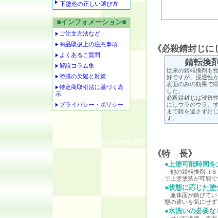
下塗色の正しい選び方
■インフォメーション■
ご注文方法など
商品取扱上の注意事項
《必殺錆封じに
よくあるご質問
錆転換
解説コラム集
従来の錆転換剤も
塗膜の欠陥と対策
好ですが、浸透性
表面のみの効果で
特定商取引法に基づく表
した。
示
必殺錆封じは浸透
プライバシー・ポリシー
にしウラのウラ、
まで錆を逃さず封
す。
《特 長》
●上塗可能時間を
他の錆転換剤（６～
で上塗塗装が可能で
●状態に応じた塗
躯体面が錆びてい
態の違いを気にせず
●水洗いの必要な