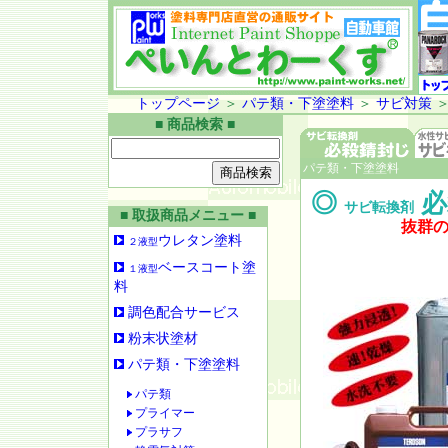
トップページ
＞
パテ類・下塗塗料
＞
サビ対策
■ 商品検索 ■
パテ類・下塗塗料
◎
必
サビ転換剤
■ 取扱商品メニュー ■
抜群
ウレタン塗料
２液型
ベースコート塗
１液型
料
調色配合サービス
粉末状塗材
パテ類・下塗塗料
パテ類
プライマー
プラサフ