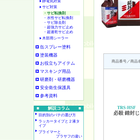
静電気対策
サビ対策
・サビ転換剤
・水性サビ転換剤
・サビ除去剤
・超強力サビ止め
・超速乾サビ止め
木部用シーラー
缶スプレー塗料
塗装機器
商品番号／商品
お役立ちアイテム
マスキング用品
研磨剤・研磨機器
安全衛生保護具
参考資料
TRS-HSF
■ 解説コラム ■
必殺 錆封じ
目的別のパテの選び方
ラッカータイプと２液タ
イプ
プライマーと
プラサフの違い