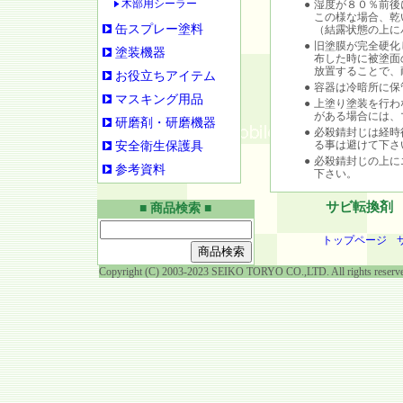
木部用シーラー
●
湿度が８０％前後
この様な場合、乾
缶スプレー塗料
（結露状態の上に
●
旧塗膜が完全硬化
塗装機器
布した時に被塗面
放置することで、
お役立ちアイテム
●
容器は冷暗所に保
マスキング用品
●
上塗り塗装を行わ
がある場合には、
研磨剤・研磨機器
●
必殺錆封じは経時
る事は避けて下さ
安全衛生保護具
●
必殺錆封じの上に
参考資料
下さい。
サビ転換剤
■ 商品検索 ■
トップページ
Copyright (C) 2003-2023 SEIKO TORYO CO.,LTD. All rights reserv