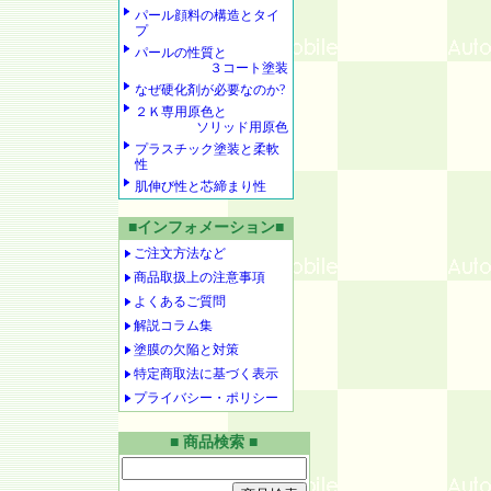
パール顔料の構造とタイ
プ
パールの性質と
３コート塗装
なぜ硬化剤が必要なのか?
２Ｋ専用原色と
ソリッド用原色
プラスチック塗装と柔軟
性
肌伸び性と芯締まり性
■インフォメーション■
ご注文方法など
商品取扱上の注意事項
よくあるご質問
解説コラム集
塗膜の欠陥と対策
特定商取法に基づく表示
プライバシー・ポリシー
■ 商品検索 ■