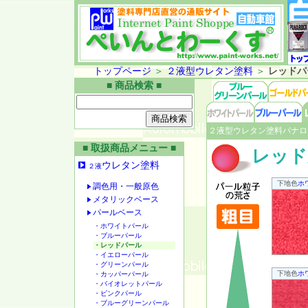
トップページ
＞
２液型ウレタン塗料
＞
レッドパ
■ 商品検索 ■
２液型ウレタン塗料パナロ
■ 取扱商品メニュー ■
レッド
ウレタン塗料
２液
下地色
ホ
調色用・一般原色
メタリックベース
パールベース
・ホワイトパール
・ブルーパール
・レッドパール
・イエローパール
・グリーンパール
下地色
ホ
・カッパーパール
・バイオレットパール
・ピンクパール
・ブルーグリーンパール