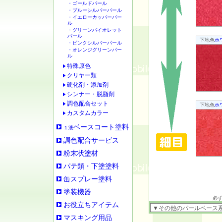
・ゴールドパール
・ブルーシルバーパール
・イエローカッパーパー
ル
・グリーンバイオレット
パール
下地色
ホ
・ピンクシルバーパール
・オレンジグリーンパー
ル
特殊原色
クリヤー類
硬化剤・添加剤
シンナー・脱脂剤
調色配合セット
下地色
ホ
カスタムカラー
ベースコート塗料
１液
調色配合サービス
粉末状塗材
パテ類・下塗塗料
缶スプレー塗料
塗装機器
必
お役立ちアイテム
マスキング用品