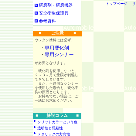
トップページ
サ
研磨剤・研磨機器
安全衛生保護具
参考資料
■ ご注意 ■
ウレタン塗料には必ず、
・
専用硬化剤
・
専用シンナー
が必要となります。
硬化剤を使用しないと、
２～３ヶ月で塗膜が剥離し
てきてしまいます。
また、不適切なシンナー
を使用した場合も、硬化不
良の原因となります。
お持ちでない場合は、ご
一緒にお求めください。
■ 解説コラム ■
ソリッドカラーという色
透明性と隠蔽性
メタリックの方向性