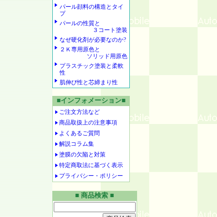
パール顔料の構造とタイ
プ
パールの性質と
３コート塗装
なぜ硬化剤が必要なのか?
２Ｋ専用原色と
ソリッド用原色
プラスチック塗装と柔軟
性
肌伸び性と芯締まり性
■インフォメーション■
ご注文方法など
商品取扱上の注意事項
よくあるご質問
解説コラム集
塗膜の欠陥と対策
特定商取法に基づく表示
プライバシー・ポリシー
■ 商品検索 ■