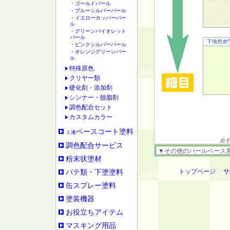
・ゴールドパール
・ブルーシルバーパール
・イエローカッパーパー
ル
・グリーンバイオレット
パール
下地色
ホ
・ピンクシルバーパール
・オレンジグリーンパー
ル
特殊原色
クリヤー類
硬化剤・添加剤
シンナー・脱脂剤
調色配合セット
カスタムカラー
ベースコート塗料
１液
必
調色配合サービス
粉末状塗材
トップページ
サ
パテ類・下塗塗料
缶スプレー塗料
塗装機器
お役立ちアイテム
マスキング用品