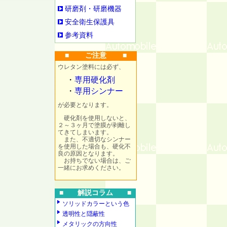
研磨剤・研磨機器
安全衛生保護具
参考資料
■ ご注意 ■
ウレタン塗料には必ず、
・
専用硬化剤
・
専用シンナー
が必要となります。
硬化剤を使用しないと、
２～３ヶ月で塗膜が剥離し
てきてしまいます。
また、不適切なシンナー
を使用した場合も、硬化不
良の原因となります。
お持ちでない場合は、ご
一緒にお求めください。
■ 解説コラム ■
ソリッドカラーという色
透明性と隠蔽性
メタリックの方向性