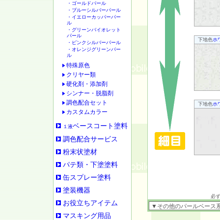
・ゴールドパール
・ブルーシルバーパール
・イエローカッパーパー
ル
・グリーンバイオレット
パール
下地色
ホ
・ピンクシルバーパール
・オレンジグリーンパー
ル
特殊原色
クリヤー類
硬化剤・添加剤
シンナー・脱脂剤
調色配合セット
下地色
ホ
カスタムカラー
ベースコート塗料
１液
調色配合サービス
粉末状塗材
パテ類・下塗塗料
缶スプレー塗料
塗装機器
必
お役立ちアイテム
マスキング用品