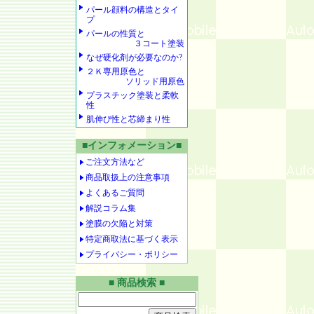
パール顔料の構造とタイ
プ
パールの性質と
３コート塗装
なぜ硬化剤が必要なのか?
２Ｋ専用原色と
ソリッド用原色
プラスチック塗装と柔軟
性
肌伸び性と芯締まり性
■インフォメーション■
ご注文方法など
商品取扱上の注意事項
よくあるご質問
解説コラム集
塗膜の欠陥と対策
特定商取法に基づく表示
プライバシー・ポリシー
■ 商品検索 ■