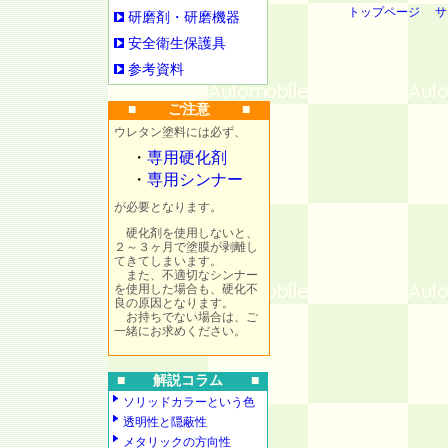
トップページ
サ
研磨剤・研磨機器
安全衛生保護具
参考資料
■ ご注意 ■
ウレタン塗料には必ず、
・
専用硬化剤
・
専用シンナー
が必要となります。
硬化剤を使用しないと、
２～３ヶ月で塗膜が剥離し
てきてしまいます。
また、不適切なシンナー
を使用した場合も、硬化不
良の原因となります。
お持ちでない場合は、ご
一緒にお求めください。
■ 解説コラム ■
ソリッドカラーという色
透明性と隠蔽性
メタリックの方向性