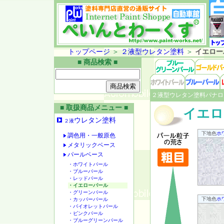
トップページ
＞
２液型ウレタン塗料
＞
イエロー
■ 商品検索 ■
２液型ウレタン塗料パナロ
■ 取扱商品メニュー ■
イエロ
ウレタン塗料
２液
下地色
ホ
調色用・一般原色
メタリックベース
パールベース
・ホワイトパール
・ブルーパール
・レッドパール
・イエローパール
・グリーンパール
下地色
ホ
・カッパーパール
・バイオレットパール
・ピンクパール
・ブルーグリーンパール