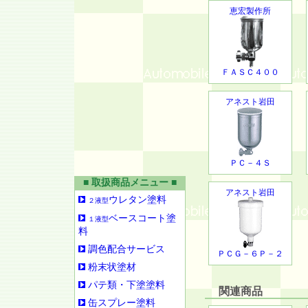
恵宏製作所
ＦＡＳＣ４００
アネスト岩田
ＰＣ－４Ｓ
■ 取扱商品メニュー ■
アネスト岩田
ウレタン塗料
２液型
ベースコート塗
１液型
料
調色配合サービス
ＰＣＧ－６Ｐ－２
粉末状塗材
パテ類・下塗塗料
関連商品
缶スプレー塗料