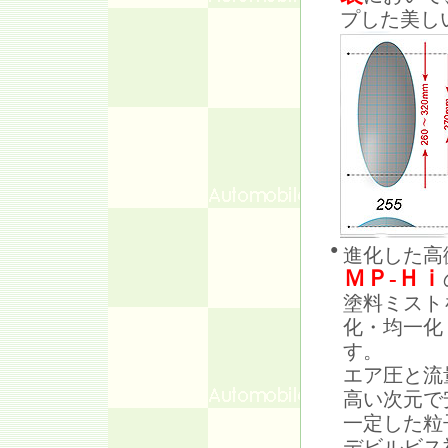
プした美し
●
進化した高
ＭＰ-Ｈｉ
塗料ミスト
化・均一化
す。
エア圧と流
高い次元で
一定した粒
デビルビス