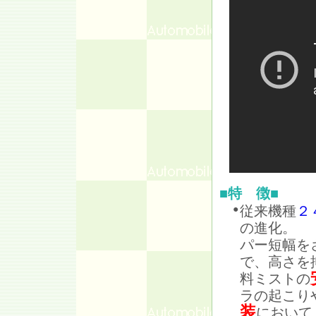
■特 徴■
従来機種
２
●
の進化。
パー短幅を
で、高さを
料ミストの
ラの起こり
装
において