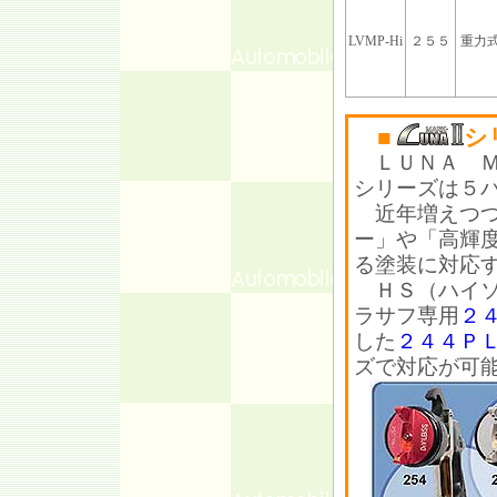
LVMP-Hi
２５５
重力
■
シ
ＬＵＮＡ Ｍ
シリーズは５
近年増えつつ
ー」や「高輝
る塗装に対応
ＨＳ（ハイソ
ラサフ専用
２
した
２４４Ｐ
ズで対応が可