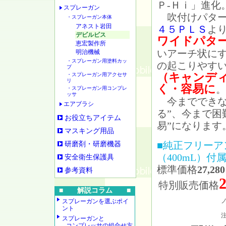
Ｐ-Ｈｉ」進化
スプレーガン
吹付けパター
・スプレーガン本体
アネスト岩田
４５ＰＬＳ
よ
デビルビス
ワイドパタ
恵宏製作所
いアーチ状に
明治機械
・スプレーガン用塗料カッ
の起こりやす
プ
（キャンデ
・スプレーガン用アクセサ
リ
く・容易に
。
・スプレーガン用コンプレ
ッサ
今までできな
エアブラシ
る”、今まで困
お役立ちアイテム
易”になります
マスキング用品
■純正フリーア
研磨剤・研磨機器
（400mL）付
安全衛生保護具
標準価格
27,28
参考資料
特別販売価格
■ 解説コラム ■
スプレーガンを選ぶポイ
ント
スプレーガンと
コンプレッサの組合せ方