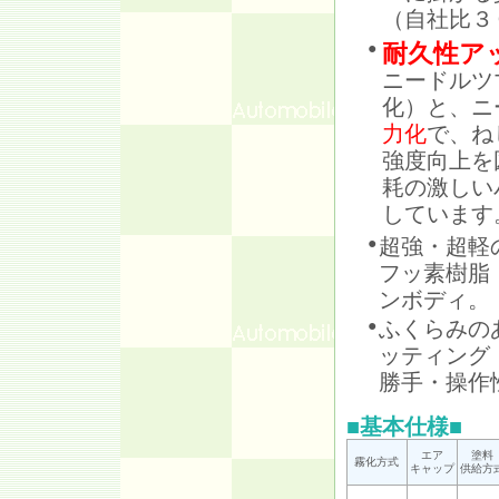
（自社比３
●
耐久性ア
ニードルツ
化）と、ニ
力化
で、ね
強度向上を
耗の激しい
しています
超強・超軽
●
フッ素樹脂
ンボディ。
ふくらみの
●
ッティング
勝手・操作
■基本仕様■
エア
塗料
霧化方式
キャップ
供給方