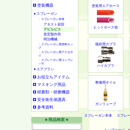
塗装機器
塗装用エアホース
スプレーガン
・スプレーガン本体
アネスト岩田
ヒットホース他
デビルビス
恵宏製作所
明治機械
接続用カプラ
・スプレーガン用塗料カッ
プ
・スプレーガン用アクセサ
リ
・スプレーガン用コンプレ
ッサ
ハイカプラ
エアブラシ
お役立ちアイテム
整備用オイル
マスキング用品
研磨剤・研磨機器
安全衛生保護具
ガンリューブ
参考資料
スプレーガン本体
スプレ
■ 商品検索 ■