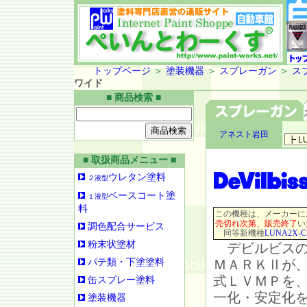
トップページ
＞
塗装機器
＞
スプレーガン
＞
ス
ワイド
■ 商品検索 ■
アネスト岩田
■ 取扱商品メニュー ■
ウレタン塗料
２液型
ベースコート塗
１液型
料
この機種は、メーカーに
売切れ次第、販売終了
い
調色配合サービス
同等新機種
LUNA2X-C
粉末状塗材
デビルビスの
パテ類・下塗塗料
ＭＡＲＫⅡが
式ＬＶＭＰを
缶スプレー塗料
一化・安定化
塗装機器