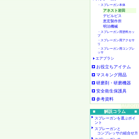
・スプレーガン本体
アネスト岩田
デビルビス
恵宏製作所
明治機械
・スプレーガン用塗料カッ
プ
・スプレーガン用アクセサ
リ
・スプレーガン用コンプレ
ッサ
エアブラシ
お役立ちアイテム
マスキング用品
研磨剤・研磨機器
安全衛生保護具
参考資料
■ 解説コラム ■
スプレーガンを選ぶポイ
ント
スプレーガンと
コンプレッサの組合せ方