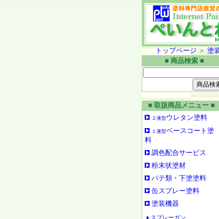
トップページ
＞
塗
■ 商品検索 ■
■ 取扱商品メニュー ■
ウレタン塗料
２液型
ベースコート塗
１液型
料
調色配合サービス
粉末状塗材
パテ類・下塗塗料
缶スプレー塗料
塗装機器
スプレーガン