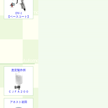
DV-1
【ベースコート】
恵宏製作所
ＣＪＦＡ２００
アネスト岩田