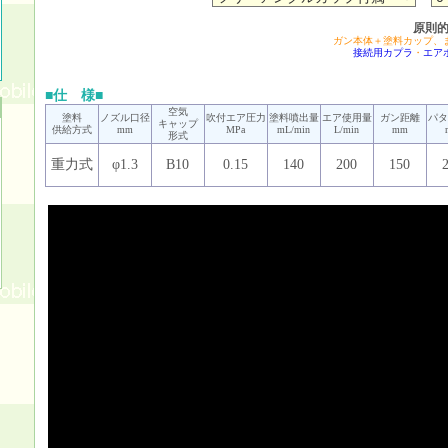
原則
ガン本体＋塗料カップ、
接続用カプラ
・
エア
■仕 様■
空気
塗料
ノズル口径
吹付エア圧力
塗料噴出量
エア使用量
ガン距離
パタ
キャップ
供給方式
mm
MPa
mL/min
L/min
mm
形式
重力式
φ1.3
B10
0.15
140
200
150