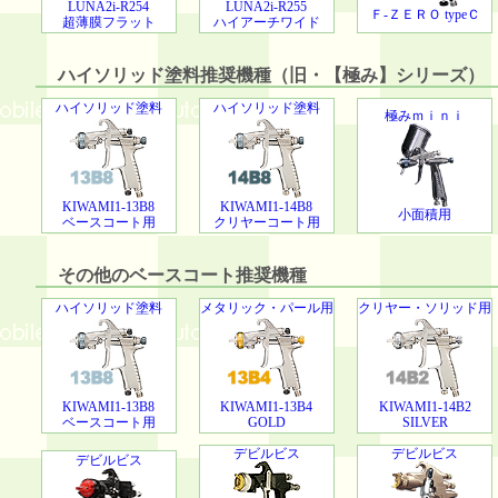
LUNA2i-R254
LUNA2i-R255
Ｆ-ＺＥＲＯ typeＣ
超薄膜フラット
ハイアーチワイド
ハイソリッド塗料推奨機種（旧・【極み】シリーズ）
ハイソリッド塗料
ハイソリッド塗料
極みｍｉｎｉ
KIWAMI1-13B8
KIWAMI1-14B8
小面積用
ベースコート用
クリヤーコート用
その他のベースコート推奨機種
ハイソリッド塗料
メタリック・パール用
クリヤー・ソリッド用
KIWAMI1-13B8
KIWAMI1-13B4
KIWAMI1-14B2
ベースコート用
GOLD
SILVER
デビルビス
デビルビス
デビルビス