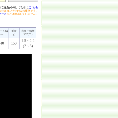
的に返品不可
。詳細は
こちら
またはガン本体のみの価格です。
ホース
などは附属していません。
ーン幅
重量
所要圧縮機
mm
g
KW(PS)
1.5～2.2
240
150
(2～3)