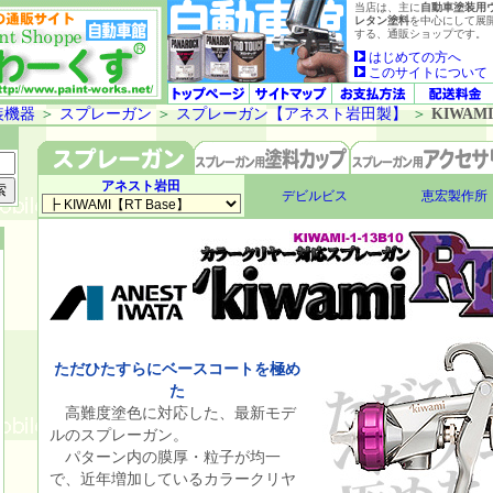
当店は、主に
自動車塗装用
レタン塗料
を中心にして展
する、通販ショップです。
はじめての方へ
このサイトについて
装機器
＞
スプレーガン
＞
スプレーガン【アネスト岩田製】
＞
KIWAMI-
アネスト岩田
デビルビス
恵宏製作所
ただひたすらにベースコートを極め
た
高難度塗色に対応した、最新モデ
ルのスプレーガン。
パターン内の膜厚・粒子が均一
で、近年増加しているカラークリヤ