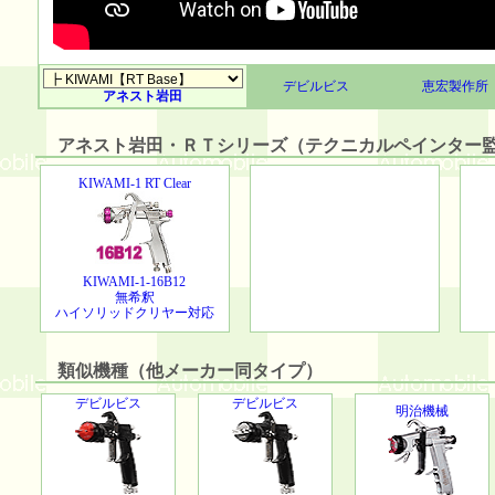
デビルビス
恵宏製作所
アネスト岩田
アネスト岩田・ＲＴシリーズ（テクニカルペインター
KIWAMI-1 RT Clear
KIWAMI-1-16B12
無希釈
ハイソリッドクリヤー対応
類似機種（他メーカー同タイプ）
デビルビス
デビルビス
明治機械