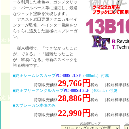
ーを利用した塗色や、ガンメタリッ
ク・パールベース等に適応し、最適
なウェット塗膜を実現します。
アネスト岩田専属テクニカルペイ
ンターが監修、ペインター目線をひ
らすらに追及した至極のスプレーガ
ン。
従来機種で、「できなかったこと
が、できる」・「困難だったこと
が、容易になる」最新のスペックを
誇る機種です。
■純正シームレスカップ
PC-400S-2LSF
（400mL）付属
29,766円
特別販売価格
税込
（税込標準価格3
■純正フリーアングルカップ
PC-400SB-2LF
（400mL）付属
28,886円
特別販売価格
税込
（税込標準価格3
■スプレーガン本体のみ
22,990円
特別販売価格
税込
（税込標準価格3
純正塗料カップ
注