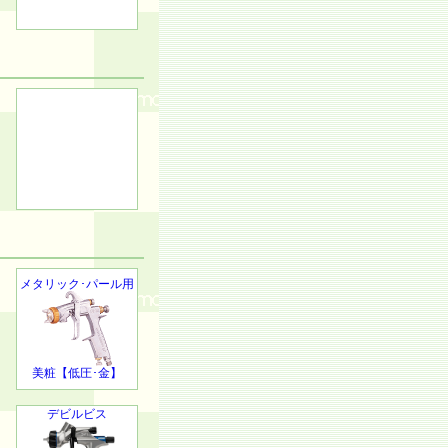
メタリック･パール用
美粧【低圧･金】
デビルビス