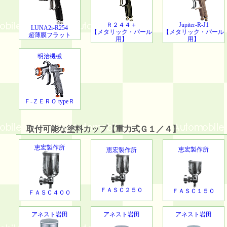
Ｒ２４４＋
Jupiter-R-J1
LUNA2i-R254
【メタリック・パール
【メタリック・パール
超薄膜フラット
用】
用】
明治機械
Ｆ-ＺＥＲＯ typeＲ
取付可能な塗料カップ【重力式Ｇ１／４】
恵宏製作所
恵宏製作所
恵宏製作所
ＦＡＳＣ２５０
ＦＡＳＣ１５０
ＦＡＳＣ４００
アネスト岩田
アネスト岩田
アネスト岩田