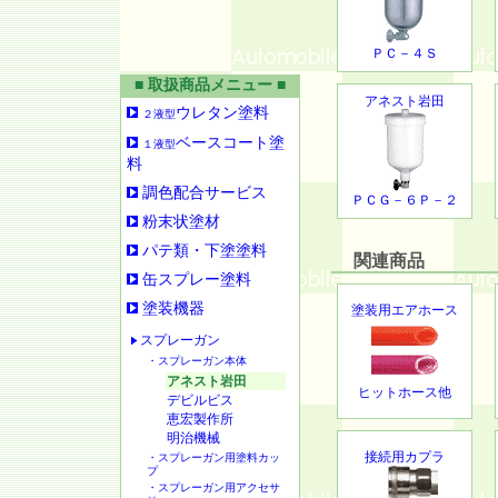
ＰＣ－４Ｓ
■ 取扱商品メニュー ■
アネスト岩田
ウレタン塗料
２液型
ベースコート塗
１液型
料
調色配合サービス
ＰＣＧ－６Ｐ－２
粉末状塗材
パテ類・下塗塗料
関連商品
缶スプレー塗料
塗装機器
塗装用エアホース
スプレーガン
・スプレーガン本体
アネスト岩田
ヒットホース他
デビルビス
恵宏製作所
明治機械
接続用カプラ
・スプレーガン用塗料カッ
プ
・スプレーガン用アクセサ