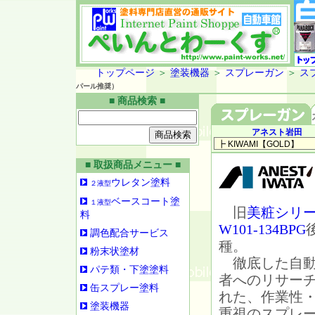
トップページ
＞
塗装機器
＞
スプレーガン
＞
ス
パール推奨）
■ 商品検索 ■
アネスト岩田
■ 取扱商品メニュー ■
ウレタン塗料
２液型
ベースコート塗
１液型
旧
美粧シリ
料
W101-134BPG
調色配合サービス
種。
粉末状塗材
徹底した自動
パテ類・下塗塗料
者へのリサー
缶スプレー塗料
れた、作業性
塗装機器
重視のスプレ