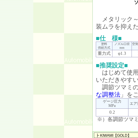
メタリック～
装ムラを抑え
■仕 様■
塗料
ノズル口径
空
供給方式
mm
重力式
φ1.3
■推奨設定■
はじめて使用
いただきやす
調節ツマミの
な調整法
」を
ゲージ圧力
エア
MPa
0.2
※）各調節ツマ