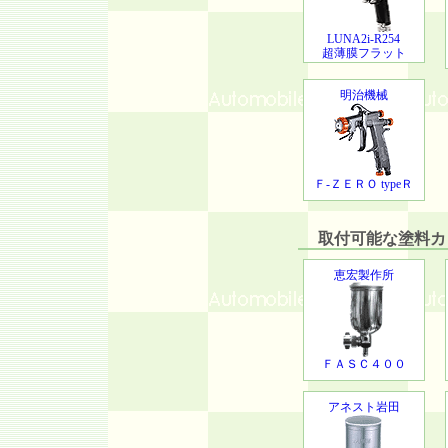
LUNA2i-R254
超薄膜フラット
明治機械
Ｆ-ＺＥＲＯ typeＲ
取付可能な塗料カッ
恵宏製作所
ＦＡＳＣ４００
アネスト岩田