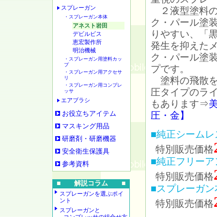
スプレーガン
２液型塗料の
・スプレーガン本体
ク・パール塗
アネスト岩田
りやすい、「
デビルビス
恵宏製作所
発生を抑えた
明治機械
ク・パール塗
・スプレーガン用塗料カッ
プ
プです。
・スプレーガン用アクセサ
リ
塗料の飛散を
・スプレーガン用コンプレ
圧タイプのラ
ッサ
エアブラシ
もあります⇒
お役立ちアイテム
圧・金】
マスキング用品
■純正シームレ
研磨剤・研磨機器
特別販売価格
安全衛生保護具
■純正フリーア
参考資料
特別販売価格
■ 解説コラム ■
■スプレーガン
スプレーガンを選ぶポイ
ント
特別販売価格
スプレーガンと