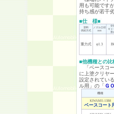
用も可能です
持ち感が若干
■仕 様■
空
塗料
ノズル口径
キャ
供給方式
mm
形
重力式
φ1.3
B
■他機種との比
「ベースコー
に上塗クリヤ
設定されてい
ル用」の「
ＧＯ
機種
KIWAMI1-13B8
ベースコート