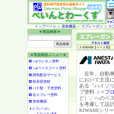
トップページ
＞
塗装機器
＞
スプレーガン
＞
ス
■ 商品検索 ■
アネスト岩田
■ 取扱商品メニュー ■
ウレタン塗料
２液
ベースコート塗料
１液
近年、自動車
調色配合サービス
において主流
粉末状塗材
ある「ハイソ
パテ類・下塗塗料
プ塗料（⇒
プ
缶スプレー塗料
ど）」へのベ
塗装機器
を考慮して設
スプレーガン
KIWAMIシリ
・スプレーガン本体