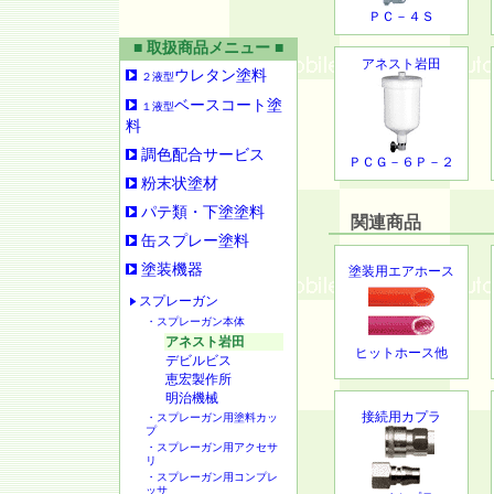
ＰＣ－４Ｓ
■ 取扱商品メニュー ■
アネスト岩田
ウレタン塗料
２液型
ベースコート塗
１液型
料
調色配合サービス
ＰＣＧ－６Ｐ－２
粉末状塗材
パテ類・下塗塗料
関連商品
缶スプレー塗料
塗装機器
塗装用エアホース
スプレーガン
・スプレーガン本体
アネスト岩田
ヒットホース他
デビルビス
恵宏製作所
明治機械
接続用カプラ
・スプレーガン用塗料カッ
プ
・スプレーガン用アクセサ
リ
・スプレーガン用コンプレ
ッサ