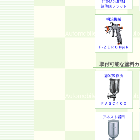
LUNA2i-R254
超薄膜フラット
明治機械
Ｆ-ＺＥＲＯ typeＲ
取付可能な塗料カッ
恵宏製作所
ＦＡＳＣ４００
アネスト岩田