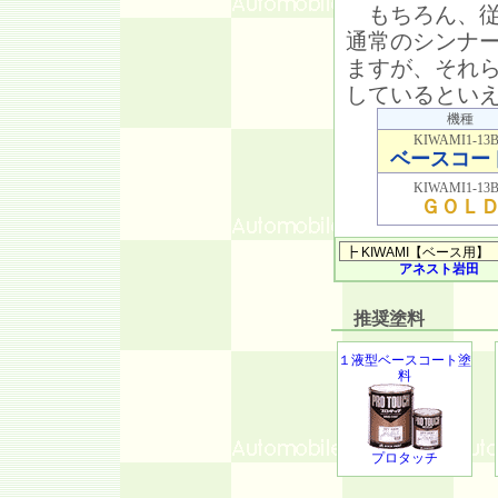
もちろん、従
通常のシンナ
ますが、それ
しているとい
機種
KIWAMI1-13
ベースコー
KIWAMI1-13
ＧＯＬ
アネスト岩田
推奨塗料
１液型ベースコート塗
料
プロタッチ