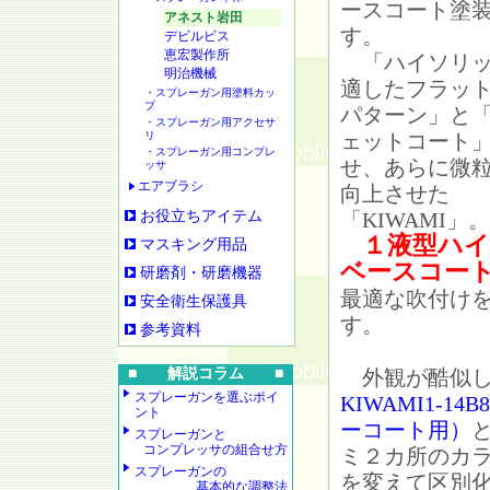
ースコート塗
アネスト岩田
す。
デビルビス
恵宏製作所
「ハイソリッ
明治機械
適したフラッ
・スプレーガン用塗料カッ
プ
パターン」と
・スプレーガン用アクセサ
リ
ェットコート
・スプレーガン用コンプレ
せ、あらに微
ッサ
エアブラシ
向上させた
お役立ちアイテム
「KIWAMI」。
１液型ハ
マスキング用品
ベースコー
研磨剤・研磨機器
最適な吹付け
安全衛生保護具
す。
参考資料
■ 解説コラム ■
外観が酷似し
スプレーガンを選ぶポイ
KIWAMI1-14
ント
ーコート用）
スプレーガンと
コンプレッサの組合せ方
ミ２カ所のカ
スプレーガンの
を変えて区別
基本的な調整法