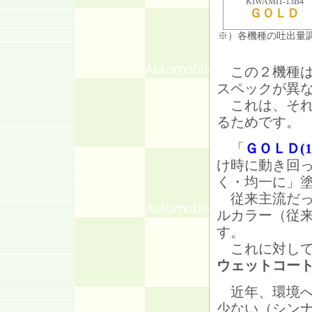
KIWAMI1-13B4
ＧＯＬＤ
※）各機種の吐出量
この２機種は
スペックが異
これは、それ
るためです。
「
ＧＯＬＤ(13
け時に動き回
く・均一に」
従来主流だっ
ルカラー（従
す。
これに対して
ウェットコー
近年、環境へ
少ない（シン