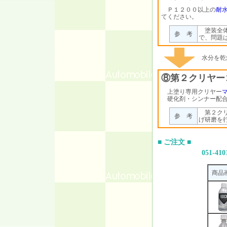
Ｐ１２００以上の
耐
てください。
塗装全体
参 考
で、問題
水分を乾
⑧第２クリヤー
上塗り専用クリヤー
硬化剤・シンナー配合
第２クリ
参 考
げ研磨を
■ ご注文 ■
051-410
商品