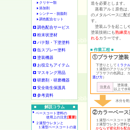
クリヤー類
造を必要とします。
添加剤
蒸着アルミ原色は
シンナー・脱脂剤
のメタルベースに配
調色配合セット
す。
塗装ムラを起こし
調色配合サービス
塗装技術にも
熟練度
粉末状塗材
れる
カラーです。
パテ類・下塗塗料
■ 作業工程 ■
缶スプレー塗料
①プラサフ塗装
塗装機器
お役立ちアイテム
下塗りとして
ミラク
１液型のアクリルプラ
マスキング用品
プラサフの色調は、カ
選び方
）
研磨剤・研磨機器
塗装後、
注意点
安全衛生保護具
以上で水
参考資料
水分を乾
■ 解説コラム ■
②カラーベース
ベースコート塗料の
使用上の注意
[重要]
１液型ベースコート塗
２液型ウレタンと
２液型ウレタン塗料な
１液型ベースコートの違
かならず硬化剤を配