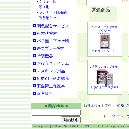
クリヤー類
上記仕様
添加剤
関連商品
シンナー・脱脂剤
調色配合セット
調色配合サービス
ベースコート塗料用
シンナー
粉末状塗材
パテ類・下塗塗料
缶スプレー塗料
プロタッチシンナー
塗装機器
お役立ちアイテム
２液型ウレタンプラサフ
マスキング用品
研磨剤・研磨機器
安全衛生保護具
ミラクルプラサフＨＢ
参考資料
■ 商品検索 ■
特殊ホワイト原色
特殊ブ
トップページ
Copyright (C) 2003-2026 SEIKO TORYO CO.,LTD. All rights reserv