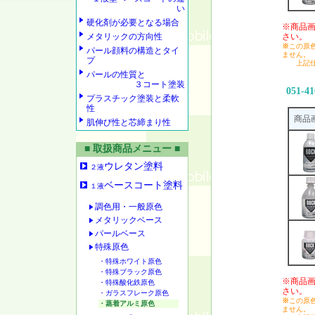
い
硬化剤が必要となる場合
※商品
メタリックの方向性
さい。
※
この原
パール顔料の構造とタイ
ません。
プ
上記仕様
パールの性質と
３コート塗装
051-41
プラスチック塗装と柔軟
性
商品
肌伸び性と芯締まり性
■ 取扱商品メニュー ■
ウレタン塗料
２液
ベースコート塗料
１液
調色用・一般原色
メタリックベース
パールベース
特殊原色
・特殊ホワイト原色
・特殊ブラック原色
※商品
・特殊酸化鉄原色
さい。
・ガラスフレーク原色
※
この原
・蒸着アルミ原色
ません。