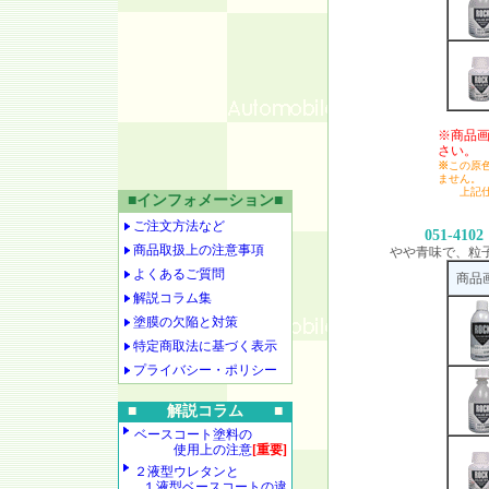
※商品
さい。
※
この原
ません。
上記仕様
■インフォメーション■
ご注文方法など
051-4102
商品取扱上の注意事項
やや青味で、粒
よくあるご質問
商品
解説コラム集
塗膜の欠陥と対策
特定商取法に基づく表示
プライバシー・ポリシー
■ 解説コラム ■
ベースコート塗料の
使用上の注意
[重要]
２液型ウレタンと
１液型ベースコートの違