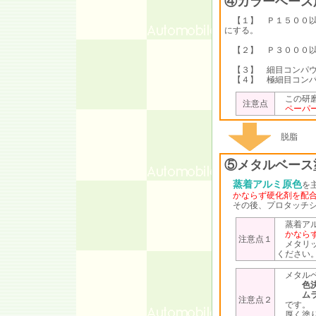
④カラーベース
【１】 Ｐ１５００以
にする。
【２】 Ｐ３０００以
【３】 細目コンパウ
【４】 極細目コンパ
この研磨
注意点
ペーパ
脱脂
⑤メタルベース
蒸着アルミ原色
を
かならず硬化剤を配
その後、プロタッチシ
蒸着アル
かなら
注意点１
メタリッ
ください
メタルベ
色
ム
注意点２
です。
厚く塗り