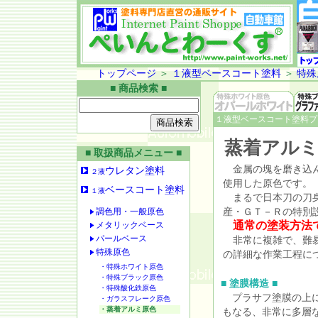
トップページ
＞
１液型ベースコート塗料
＞
特殊
■ 商品検索 ■
１液型ベースコート塗料プ
蒸着アル
■ 取扱商品メニュー ■
金属の塊を磨き込ん
ウレタン塗料
２液
使用した原色です。
ベースコート塗料
１液
まるで日本刀の刀身
調色用・一般原色
産・ＧＴ－Ｒの特別
通常の塗装方法
メタリックベース
パールベース
非常に複雑で、難易
特殊原色
の詳細な作業工程に
・特殊ホワイト原色
・特殊ブラック原色
■ 塗膜構造 ■
・特殊酸化鉄原色
プラサフ塗膜の上
・ガラスフレーク原色
・蒸着アルミ原色
もなる、非常に多層