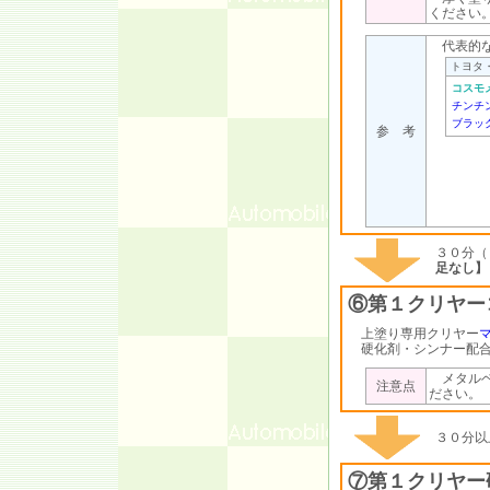
ください
代表的な
トヨタ
コスモ
チンチ
ブラッ
参 考
３０分（
足なし】
⑥第１クリヤー
上塗り専用クリヤー
硬化剤・シンナー配合
メタルベ
注意点
ださい。
３０分以
⑦第１クリヤー