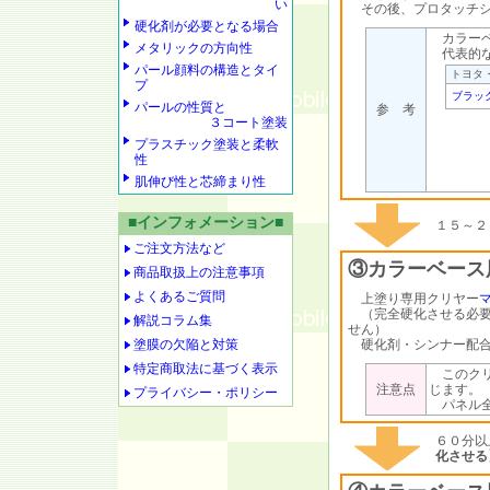
い
その後、プロタッチシ
硬化剤が必要となる場合
カラーベ
メタリックの方向性
代表的な
パール顔料の構造とタイ
トヨタ
プ
ブラッ
パールの性質と
参 考
３コート塗装
プラスチック塗装と柔軟
性
肌伸び性と芯締まり性
■インフォメーション■
１５～２
ご注文方法など
③カラーベース
商品取扱上の注意事項
よくあるご質問
上塗り専用クリヤー
（完全硬化させる必要
解説コラム集
せん）
塗膜の欠陥と対策
硬化剤・シンナー配合
特定商取法に基づく表示
このクリ
注意点
じます。
プライバシー・ポリシー
パネル全
６０分以
化させる