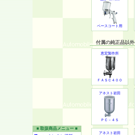
ベースコート用
付属の純正品以外に
恵宏製作所
ＦＡＳＣ４００
アネスト岩田
ＰＣ－４Ｓ
■ 取扱商品メニュー ■
アネスト岩田