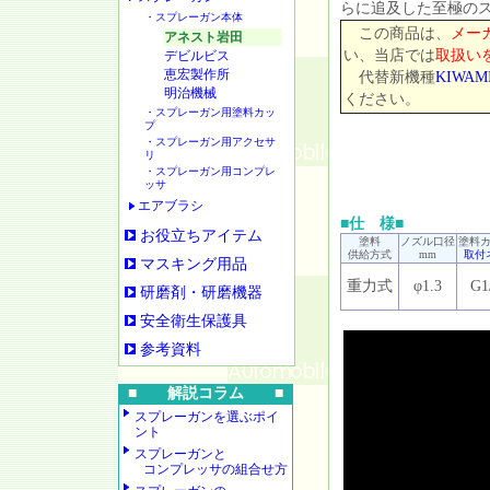
らに追及した至極の
・スプレーガン本体
この商品は、
メー
アネスト岩田
い、当店では
取扱い
デビルビス
恵宏製作所
代替新機種
KIWAMI
明治機械
ください。
・スプレーガン用塗料カッ
プ
・スプレーガン用アクセサ
リ
・スプレーガン用コンプレ
ッサ
エアブラシ
■仕 様■
お役立ちアイテム
塗料
ノズル口径
塗料
供給方式
mm
取付
マスキング用品
重力式
φ1.3
G1
研磨剤・研磨機器
安全衛生保護具
参考資料
■ 解説コラム ■
スプレーガンを選ぶポイ
ント
スプレーガンと
コンプレッサの組合せ方