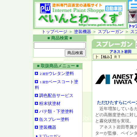
トップページ
＞
塗装機器
＞
スプレーガン
＞
ス
■ 商品検索 ■
アネスト岩田
■ 取扱商品メニュー ■
ウレタン塗料
２液型
ベースコート塗
１液型
料
調色配合サービス
ただひたすらにベー
粉末状塗材
近年増加しているカ
パテ類・下塗塗料
どの高難度塗色に対
缶スプレー塗料
と霧化状態を実現。
アネスト岩田専属テ
塗装機器
ターが監修、ペイン
スプレーガン