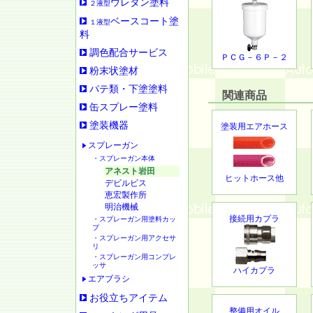
ウレタン塗料
２液型
ベースコート塗
１液型
料
調色配合サービス
ＰＣＧ－６Ｐ－２
粉末状塗材
パテ類・下塗塗料
関連商品
缶スプレー塗料
塗装機器
塗装用エアホース
スプレーガン
・スプレーガン本体
アネスト岩田
ヒットホース他
デビルビス
恵宏製作所
明治機械
接続用カプラ
・スプレーガン用塗料カッ
プ
・スプレーガン用アクセサ
リ
・スプレーガン用コンプレ
ッサ
ハイカプラ
エアブラシ
お役立ちアイテム
整備用オイル