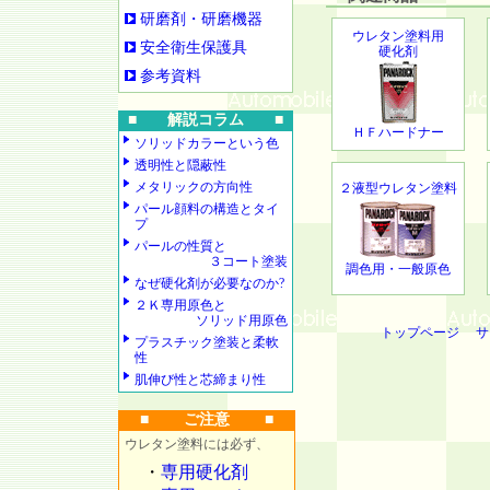
研磨剤・研磨機器
ウレタン塗料用
安全衛生保護具
硬化剤
参考資料
■ 解説コラム ■
ＨＦハードナー
ソリッドカラーという色
透明性と隠蔽性
メタリックの方向性
２液型ウレタン塗料
パール顔料の構造とタイ
プ
パールの性質と
３コート塗装
調色用・一般原色
なぜ硬化剤が必要なのか?
２Ｋ専用原色と
ソリッド用原色
トップページ
サ
プラスチック塗装と柔軟
性
肌伸び性と芯締まり性
■ ご注意 ■
ウレタン塗料には必ず、
・
専用硬化剤