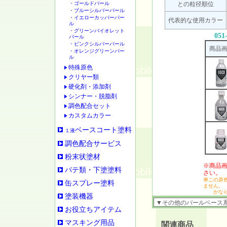
・ゴールドパール
との粒径順位
・ブルーシルバーパール
・イエローカッパーパー
代表的な使用カラー
ル
・グリーンバイオレット
051
パール
・ピンクシルバーパール
商品
・オレンジグリーンパー
ル
特殊原色
クリヤー類
硬化剤・添加剤
シンナー・脱脂剤
調色配合セット
カスタムカラー
ベースコート塗料
１液
調色配合サービス
粉末状塗材
※商品
パテ類・下塗塗料
さい。
※
この原
缶スプレー塗料
ません。
かなら
塗装機器
お役立ちアイテム
マスキング用品
関連商品