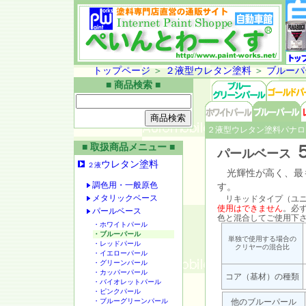
トップページ
＞
２液型ウレタン塗料
＞
ブルーパ
■ 商品検索 ■
２液型ウレタン塗料パナロ
■ 取扱商品メニュー ■
パールベース
ウレタン塗料
２液
光輝性が高く、最
調色用・一般原色
す。
メタリックベース
リキッドタイプ（ユニ
使用はできません
。必
パールベース
色と混合してご使用下
・ホワイトパール
・ブルーパール
単独で使用する場合の
・レッドパール
クリヤーの混合比
・イエローパール
・グリーンパール
・カッパーパール
コア（基材）の種類
・バイオレットパール
・ピンクパール
・ブルーグリーンパール
他のブルーパール